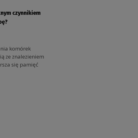
otnym czynnikiem
bę?
enia komórek
ią ze znalezieniem
rsza się pamięć