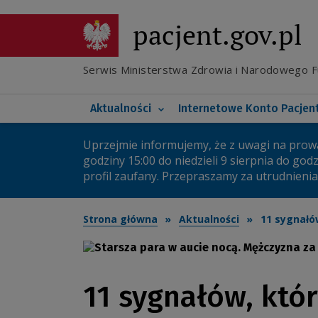
Przejdź
do
pacjent.gov.pl
Poznaj e-receptę transg
głównej
treści
Co nowego na IKP
Poznaj elektroniczną d
Serwis Ministerstwa Zdrowia i Narodowego 
Koronawirus
Twoje bezpieczne IKP
Główna
Aktualności
Internetowe Konto Pacjen
nawigacja
Uprzejmie informujemy, że z uwagi na prow
Ważny
godziny 15:00 do niedzieli 9 sierpnia do god
profil zaufany. Przepraszamy za utrudnienia
komunikat
Strona główna
Aktualności
11 sygnałó
11 sygnałów, któ