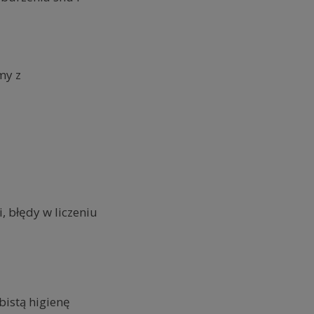
my z
, błędy w liczeniu
bistą higienę