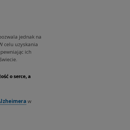
pozwala jednak na
W celu uzyskania
apewniając ich
świecie.
ość o serce, a
Alzheimera
w