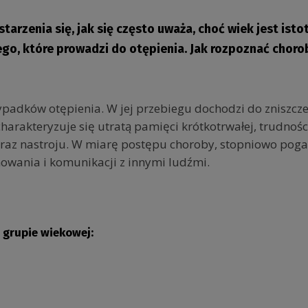
starzenia się, jak się często uważa, choć wiek jest ist
go, które prowadzi do otępienia. Jak rozpoznać choro
padków otępienia. W jej przebiegu dochodzi do zniszcz
rakteryzuje się utratą pamięci krótkotrwałej, trudnośc
raz nastroju. W miarę postępu choroby, stopniowo poga
owania i komunikacji z innymi ludźmi.
 grupie wiekowej: