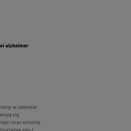
wi alzheimer
miany w zakresie
wiają się
amięci oraz omamy
aburzenia snu i