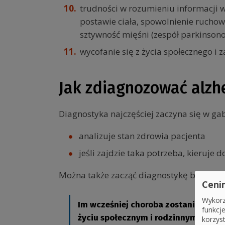
trudności w rozumieniu informacji wi
postawie ciała, spowolnienie ruchow
sztywność mięśni (zespół parkinson
wycofanie się z życia społecznego i
Jak zdiagnozować alzh
Diagnostyka najczęściej zaczyna się w ga
analizuje stan zdrowia pacjenta
jeśli zajdzie taka potrzeba, kieruje d
Można także zacząć diagnostykę bezpośred
Ceni
Wykorz
Im wcześniej choroba zostanie zdia
funkcj
życiu społecznym i rodzinnym.
korzys