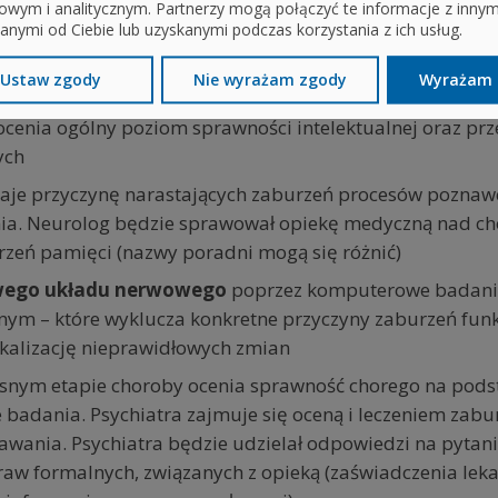
owym i analitycznym. Partnerzy mogą połączyć te informacje z inny
anymi od Ciebie lub uzyskanymi podczas korzystania z ich usług.
woliłoby na rozpoznanie choroby Alzheimera. Można jed
do 90%. W tym celu przeprowadza się badania u kilku spe
Ustaw zgody
Nie wyrażam zgody
Wyrażam 
ocenia ogólny poziom sprawności intelektualnej oraz pr
ych
naje przyczynę narastających zaburzeń procesów poznaw
enia. Neurolog będzie sprawował opiekę medyczną nad c
zeń pamięci (nazwy poradni mogą się różnić)
wego układu nerwowego
poprzez komputerowe badani
ym – które wyklucza konkretne przyczyny zaburzeń fun
okalizację nieprawidłowych zmian
esnym etapie choroby ocenia sprawność chorego na pod
e badania. Psychiatra zajmuje się oceną i leczeniem zab
wania. Psychiatra będzie udzielał odpowiedzi na pytani
w formalnych, związanych z opieką (zaświadczenia leka