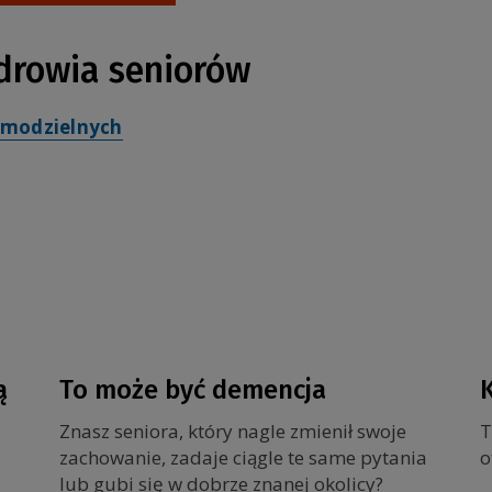
zdrowia seniorów
amodzielnych
ą
To może być demencja
K
Znasz seniora, który nagle zmienił swoje
T
zachowanie, zadaje ciągle te same pytania
o
lub gubi się w dobrze znanej okolicy?