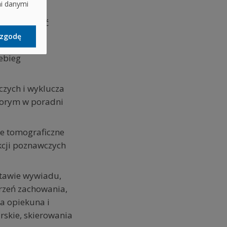
mi danymi
nak postawić
cjalistów:
zgodę
zebieg
czych i wyklucza
horym w poradni
e tomograficzne
kcji poznawczych
stawie wywiadu,
urzeń zachowania,
a opiekuna i
rskie, skierowania