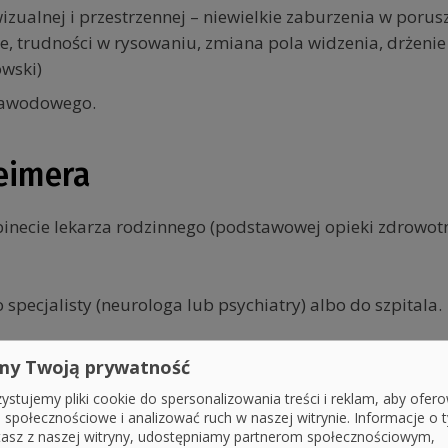
zualnej i przestrzennej – niewielkie zaburzenia w porusz
e, trudności w rysowaniu, zmiana pola widzenia, drżeni
owski)
 zawodowego.
eimera
binecie lekarza rodzinnego (podstawowej opieki zdrowotne
o specjalisty (neurologa lub psychiatry) albo do szpitala.
nio u lekarza psychiatry, do którego nie jest potrzebne 
my Twoją prywatność
ystujemy pliki cookie do spersonalizowania treści i reklam, aby ofer
gnozowana, tym dłużej chory będzie mógł świadomie ucz
e społecznościowe i analizować ruch w naszej witrynie. Informacje o t
tasz z naszej witryny, udostępniamy partnerom społecznościowym,