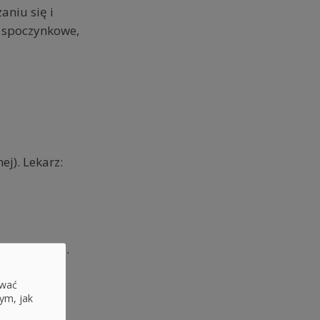
aniu się i
e spoczynkowe,
j). Lekarz:
skierowanie.
ować
estniczyć w
ym, jak