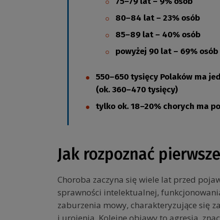
75–79 lat – 9% osób
80–84 lat – 23% osób
85–89 lat – 40% osób
powyżej 90 lat – 69% osób
550–650 tysięcy Polaków ma jed
(ok. 360–470 tysięcy)
tylko ok. 18–20% chorych ma po
Jak rozpoznać pierwsz
Choroba zaczyna się wiele lat przed poj
sprawności intelektualnej, funkcjonowani
zaburzenia mowy, charakteryzujące się 
i urojenia. Kolejne objawy to agresja, zn