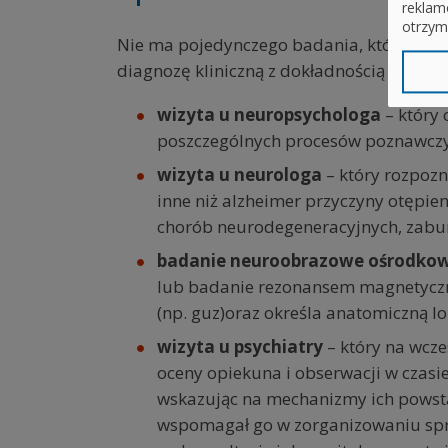
reklam
otrzym
Nie ma pojedynczego badania, które poz
diagnozę kliniczną z dokładnością nawet 
wizyta u neuropsychologa
– który 
poszczególnych procesów poznawcz
wizyta u neurologa
– który rozpoz
inne niż alzheimer przyczyny otępi
chorób neurodegeneracyjnych, zabur
badanie neuroobrazowe ośrodko
lub badanie rezonansem magnetyczn
(np. guz)oraz określa anatomiczną l
wizyta u psychiatry
– który na wcz
oceny opiekuna i obserwacji w czasi
wskazując na mechanizmy ich powsta
wspomagał go w zorganizowaniu spra