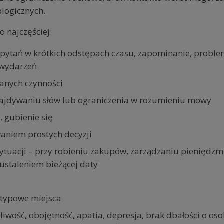
ologicznych.
 najczęściej:
 pytań w krótkich odstępach czasu, zapominanie, proble
 wydarzeń
anych czynności
ajdywaniu słów lub ograniczenia w rozumieniu mowy
. gubienie się
waniem prostych decyzji
ytuacji – przy robieniu zakupów, zarządzaniu pieniędzmi
 ustaleniem bieżącej daty
etypowe miejsca
iwość, obojętność, apatia, depresja, brak dbałości o oso