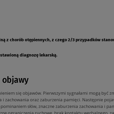
ną z chorób otępiennych, z czego 2/3 przypadków stano
stawioną diagnozę lekarską.
e objawy
awieniem się objawów. Pierwszymi sygnałami mogą być z
a i zachowania oraz zaburzenia pamięci. Następnie poja
zapominaniem słów, znaczne zaburzenia zachowania i p
aczne ograniczenia ruchowe, brak kontaktu werbalnego, z