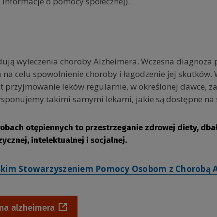
 i informacje o pomocy społecznej).
dują wyleczenia choroby Alzheimera. Wczesna diagnoza 
na celu spowolnienie choroby i łagodzenie jej skutków. 
st przyjmowanie leków regularnie, w określonej dawce, z
ysponujemy takimi samymi lekami, jakie są dostępne na 
obach otępiennych to przestrzeganie zdrowej diety, dbał
cznej, intelektualnej i socjalnej.
skim Stowarzyszeniem Pomocy Osobom z Chorobą 
na alzheimera