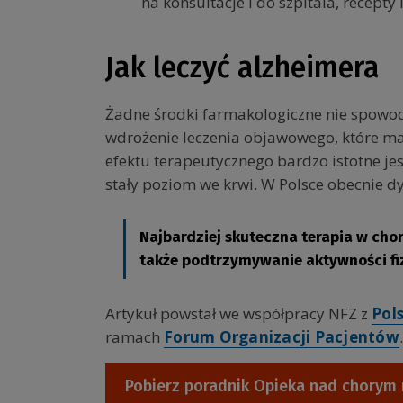
na konsultacje i do szpitala, recepty
Jak leczyć alzheimera
Żadne środki farmakologiczne nie spowo
wdrożenie leczenia objawowego, które ma 
efektu terapeutycznego bardzo istotne je
stały poziom we krwi. W Polsce obecnie d
Najbardziej skuteczna terapia w chor
także podtrzymywanie aktywności fizy
Artykuł powstał we współpracy NFZ z
Pol
ramach
Forum Organizacji Pacjentów
.
Pobierz poradnik Opieka nad chorym 