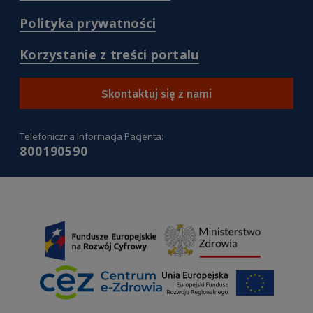
/deklaracja-
serwisu-
dostepnosci
(
Polityka prywatności
pacjentgovpl
)
/polityka-
)
prywatnosci
(
Korzystanie z treści portalu
)
/korzystanie-
z-
tresci-
Skontaktuj się z nami
portalu
)
Telefoniczna Informacja Pacjenta:
800190590