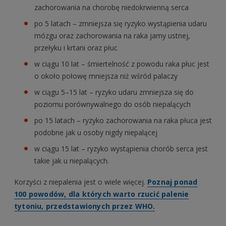
zachorowania na chorobę niedokrwienną serca
po 5 latach – zmniejsza się ryzyko wystąpienia udaru
mózgu oraz zachorowania na raka jamy ustnej,
przełyku i krtani oraz płuc
w ciągu 10 lat – śmiertelność z powodu raka płuc jest
o około połowę mniejsza niż wśród palaczy
w ciągu 5–15 lat – ryzyko udaru zmniejsza się do
poziomu porównywalnego do osób niepalących
po 15 latach – ryzyko zachorowania na raka płuca jest
podobne jak u osoby nigdy niepalącej
w ciągu 15 lat – ryzyko wystąpienia chorób serca jest
takie jak u niepalących.
Korzyści z niepalenia jest o wiele więcej.
Poznaj ponad
100 powodów, dla których warto rzucić palenie
tytoniu, przedstawionych przez WHO.