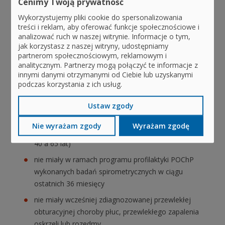
Cenimy Twoją prywatność
które rzucają palenie.
Wykorzystujemy pliki cookie do spersonalizowania
Program profilaktyki chorób
treści i reklam, aby oferować funkcje społecznościowe i
analizować ruch w naszej witrynie. Informacje o tym,
odtytoniowych
jak korzystasz z naszej witryny, udostępniamy
partnerom społecznościowym, reklamowym i
analitycznym. Partnerzy mogą połączyć te informacje z
Przeczytaj o programie profilaktyki chorób
innymi danymi otrzymanymi od Ciebie lub uzyskanymi
odtytoniowych.
podczas korzystania z ich usług.
Jest on skierowany do osób, które:
Ustaw zgody
mają więcej niż 18 lat i palą papierosy lub inne wyroby
Nie wyrażam zgody
Wyrażam zgodę
tytoniowe, a zwłaszcza są w średnim wieku (między
40 a 65 lat)
nie miały w ramach programu profilaktyki POChP
wykonanych badań spirometrycznych w ciągu
ostatnich 36 miesięcy
nie miały wcześniej zdiagnozowanej przewlekłej
obturacyjnej choroby płuc, przewlekłego zapalenia
oskrzeli lub rozedmy.