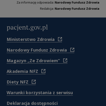
Za informację odpowiada:
Narodowy Fundusz Zdrowia
Redakcja:
Narodowy Fundusz Zdrowia
pacjent.gov.pl
(
Ministerstwo Zdrowia
https://www.gov.pl/web/zdr
)
(
Narodowy Fundusz Zdrowia
https://www.nfz.gov.
)
(
Magazyn „Ze Zdrowiem”
https://www.nfz.gov.pl/dl
pacjenta/magazyn-
(
Akademia NFZ
dla-
https://akademia.nfz.gov.pl/
pacjentow-
)
(
Diety NFZ
ze-
https://diety.nfz.gov.pl/
zdrowiem/
)
)
(
Warunki korzystania z serwisu
/warunki-
korzystania-
(
Deklaracja dostępności
z-