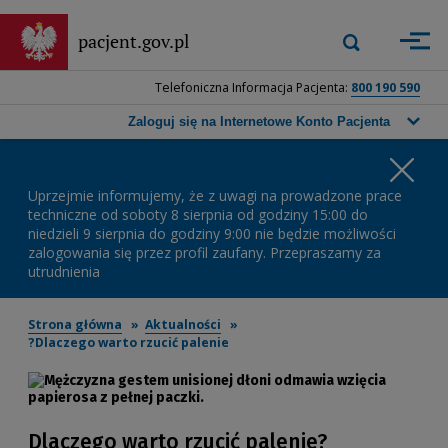
Przejdź
do
Wyszukiwarka
pacjent.gov.pl
Zastosuj
głównej
górna
treści
-
Telefoniczna Informacja Pacjenta:
800 190 590
Wpisz
frazę,
Zaloguj się na Internetowe Konto Pacjenta
którą
chcesz
Wa
wyszukać,
a
Uprzejmie informujemy, że z uwagi na prowadzone prace
ko
następnie
techniczne od soboty 8 sierpnia od godziny 15:00 do
niedzieli 9 sierpnia do godziny 9:00 nie będzie możliwości
naciśnij
zalogowania się przez profil zaufany. Przepraszamy za
przycisk
utrudnienia
wyszukiwania
lub
klawisz
Strona główna
Aktualności
Enter.
Dlaczego warto rzucić palenie?
Dlaczego warto rzucić palenie?