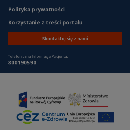
/deklaracja-
serwisu-
dostepnosci
(
Polityka prywatności
pacjentgovpl
)
/polityka-
)
prywatnosci
(
Korzystanie z treści portalu
)
/korzystanie-
z-
tresci-
Skontaktuj się z nami
portalu
)
Telefoniczna Informacja Pacjenta:
800190590