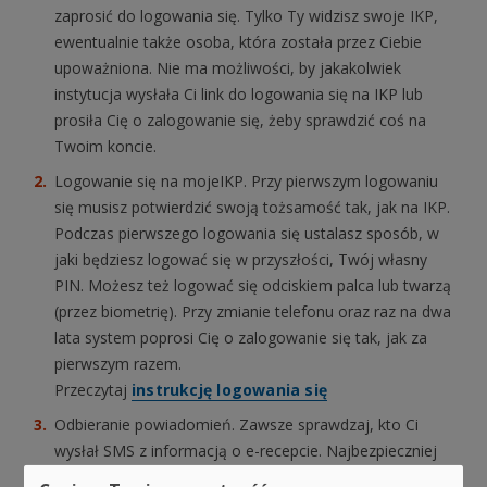
zaprosić do logowania się. Tylko Ty widzisz swoje IKP,
ewentualnie także osoba, która została przez Ciebie
upoważniona. Nie ma możliwości, by jakakolwiek
instytucja wysłała Ci link do logowania się na IKP lub
prosiła Cię o zalogowanie się, żeby sprawdzić coś na
Twoim koncie.
Logowanie się na mojeIKP. Przy pierwszym logowaniu
się musisz potwierdzić swoją tożsamość tak, jak na IKP.
Podczas pierwszego logowania się ustalasz sposób, w
jaki będziesz logować się w przyszłości, Twój własny
PIN. Możesz też logować się odciskiem palca lub twarzą
(przez biometrię). Przy zmianie telefonu oraz raz na dwa
lata system poprosi Cię o zalogowanie się tak, jak za
pierwszym razem.
Przeczytaj
instrukcję logowania się
Odbieranie powiadomień. Zawsze sprawdzaj, kto Ci
wysłał SMS z informacją o e-recepcie. Najbezpieczniej
jest odbierać e-recepty i e-skierowania w mojeIKP.