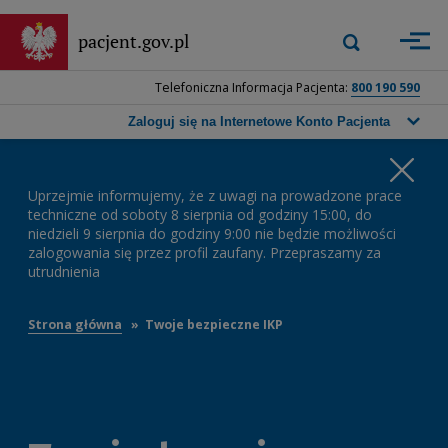
Przejdź
do
Wyszukiwarka
pacjent.gov.pl
Zastosuj
głównej
górna
treści
-
Telefoniczna Informacja Pacjenta:
800 190 590
Wpisz
frazę,
Zaloguj się na Internetowe Konto Pacjenta
którą
chcesz
Wa
wyszukać,
a
Uprzejmie informujemy, że z uwagi na prowadzone prace
ko
następnie
techniczne od soboty 8 sierpnia od godziny 15:00, do
niedzieli 9 sierpnia do godziny 9:00 nie będzie możliwości
naciśnij
zalogowania się przez profil zaufany. Przepraszamy za
przycisk
utrudnienia
wyszukiwania
lub
klawisz
Strona główna
Twoje bezpieczne IKP
Enter.