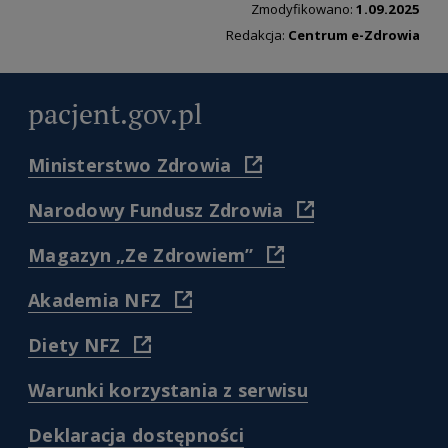
Zmodyfikowano:
1.09.2025
Redakcja:
Centrum e-Zdrowia
pacjent.gov.pl
(
Ministerstwo Zdrowia
https://www.gov.pl/web/zdr
)
(
Narodowy Fundusz Zdrowia
https://www.nfz.gov.
)
(
Magazyn „Ze Zdrowiem”
https://www.nfz.gov.pl/dl
pacjenta/magazyn-
(
Akademia NFZ
dla-
https://akademia.nfz.gov.pl/
pacjentow-
)
(
Diety NFZ
ze-
https://diety.nfz.gov.pl/
zdrowiem/
)
)
(
Warunki korzystania z serwisu
/warunki-
korzystania-
(
Deklaracja dostępności
z-