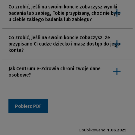
do korekty
Twojego oddziału wojewódzkiego NFZ.
Co zrobić, jeśli na swoim koncie zobaczysz wyniki
napisz na adres
cez@cez.gov.pl
z prośbą o
badania lub zabieg, Tobie przypisany, choć nie było
Przestrzeganie wymogów RODO jest nie tylko
oddzwonienie pod podany numer – to praktyczne
u Ciebie takiego badania lub zabiegu?
obowiązkiem, ale również krokiem w kierunku budowania
rozwiązanie, jeśli nie możesz połączyć się z
zaufania i zabezpieczania prywatności każdej osoby.
konsultantem.
Co zrobić, jeśli na swoim koncie zobaczysz, że
Poniżej pismo z wytycznymi dotyczącymi stosowania
przypisano Ci cudze dziecko i masz dostęp do jego
klauzul i dokumenty do pobrania i wykorzystania w bieżącej
konta?
pracy oraz Infografika ilustrująca obowiązek informacyjny
wynikający z RODO.
Jak Centrum e-Zdrowia chroni Twoje dane
osobowe?
Pobierz PDF
Opublikowano:
1.08.2025