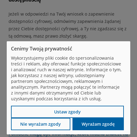
Jeżeli w odpowiedzi na Twój wniosek o zapewnienie
dostępności cyfrowej, odmówimy zapewnienia żądanej
przez Ciebie dostępności cyfrowej, a Ty nie zgadzasz się z
tą odmową, masz prawo złożyć skargę.
Skargę masz prawo złożyć także, jeśli nie zgadzasz się na
Cenimy Twoją prywatność
skorzystanie z alternatywnego sposobu dostępu, który
Wykorzystujemy pliki cookie do spersonalizowania
zaproponowaliśmy Ci w odpowiedzi na Twój wniosek o
treści i reklam, aby oferować funkcje społecznościowe
i analizować ruch w naszej witrynie. Informacje o tym,
zapewnienie dostępności cyfrowej.
jak korzystasz z naszej witryny, udostępniamy
partnerom społecznościowym, reklamowym i
Ewentualną skargę złóż listownie lub mailem do
analitycznym. Partnerzy mogą połączyć te informacje
kierownictwa naszego podmiotu:
z innymi danymi otrzymanymi od Ciebie lub
uzyskanymi podczas korzystania z ich usług.
Centrum e-Zdrowia
Adres: ul. Stanisława Dubois 5A, 00-184 Warszawa
Ustaw zgody
e-mail:
biuro@cez.gov.pl
.
Nie wyrażam zgody
Wyrażam zgodę
Pomocne mogą być informacje, które można znaleźć na