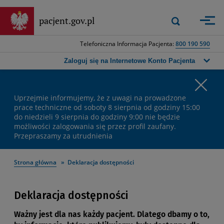
Przejdź
do
Wyszukiwarka
pacjent.gov.pl
Zastosuj
głównej
górna
treści
-
Telefoniczna Informacja Pacjenta:
800 190 590
Wpisz
frazę,
Zaloguj się na Internetowe Konto Pacjenta
którą
chcesz
Wa
wyszukać,
a
Uprzejmie informujemy, że z uwagi na prowadzone
ko
następnie
prace techniczne od soboty 8 sierpnia od godziny 15:00
do niedzieli 9 sierpnia do godziny 9:00 nie będzie
naciśnij
możliwości zalogowania się przez profil zaufany.
przycisk
Przepraszamy za utrudnienia
wyszukiwania
lub
klawisz
Strona główna
Deklaracja dostępności
Enter.
Deklaracja dostępności
Ważny jest dla nas każdy pacjent. Dlatego dbamy o to,