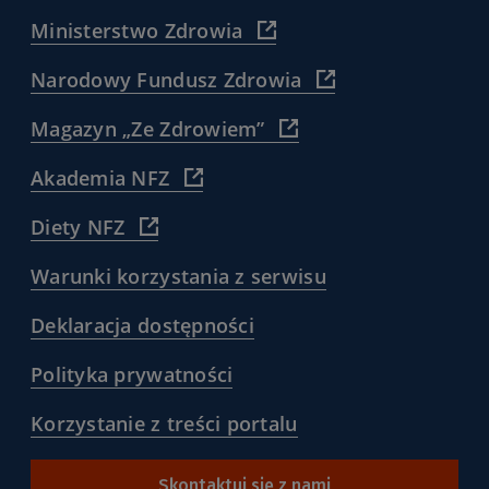
(
Ministerstwo Zdrowia
https://www.gov.pl/web/zdro
)
(
Narodowy Fundusz Zdrowia
https://www.nfz.gov.
)
(
Magazyn „Ze Zdrowiem”
https://www.nfz.gov.pl/dla
pacjenta/magazyn-
(
Akademia NFZ
dla-
https://akademia.nfz.gov.pl/
pacjentow-
)
(
Diety NFZ
ze-
https://diety.nfz.gov.pl/
zdrowiem/
)
)
(
Warunki korzystania z serwisu
/warunki-
korzystania-
(
Deklaracja dostępności
z-
/deklaracja-
serwisu-
dostepnosci
(
Polityka prywatności
pacjentgovpl
)
/polityka-
)
prywatnosci
(
Korzystanie z treści portalu
)
/korzystanie-
z-
tresci-
Skontaktuj się z nami