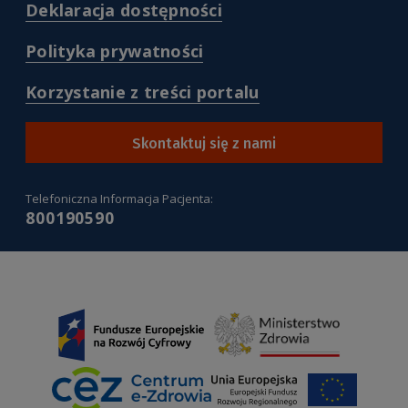
korzystania-
(
Deklaracja dostępności
z-
/deklaracja-
serwisu-
dostepnosci
(
Polityka prywatności
pacjentgovpl
)
/polityka-
)
prywatnosci
(
Korzystanie z treści portalu
)
/korzystanie-
z-
tresci-
Skontaktuj się z nami
portalu
)
Telefoniczna Informacja Pacjenta:
800190590