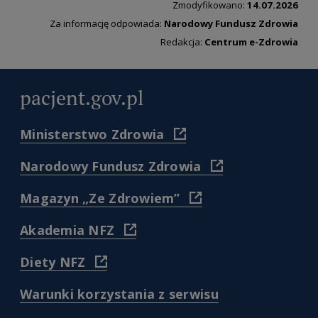
Zmodyfikowano:
14.07.2026
Za informację odpowiada:
Narodowy Fundusz Zdrowia
Redakcja:
Centrum e-Zdrowia
pacjent.gov.pl
(
Ministerstwo Zdrowia
https://www.gov.pl/web/zdr
)
(
Narodowy Fundusz Zdrowia
https://www.nfz.gov.
)
(
Magazyn „Ze Zdrowiem”
https://www.nfz.gov.pl/dl
pacjenta/magazyn-
(
Akademia NFZ
dla-
https://akademia.nfz.gov.pl/
pacjentow-
)
(
Diety NFZ
ze-
https://diety.nfz.gov.pl/
zdrowiem/
)
)
(
Warunki korzystania z serwisu
/warunki-