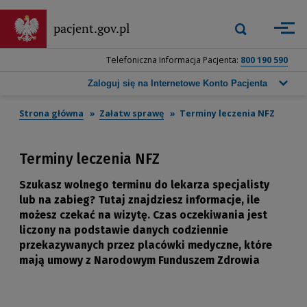
Przejdź
do
Wyszukiwarka
pacjent.gov.pl
Zastosuj
głównej
górna
treści
-
Telefoniczna Informacja Pacjenta:
800 190 590
Wpisz
frazę,
Zaloguj się na Internetowe Konto Pacjenta
którą
chcesz
Strona główna
Załatw sprawę
Terminy leczenia NFZ
wyszukać,
a
następnie
Terminy leczenia NFZ
naciśnij
przycisk
Szukasz wolnego terminu do lekarza specjalisty
wyszukiwania
lub na zabieg? Tutaj znajdziesz informacje, ile
lub
klawisz
możesz czekać na wizytę. Czas oczekiwania jest
Enter.
liczony na podstawie danych codziennie
przekazywanych przez placówki medyczne, które
mają umowy z Narodowym Funduszem Zdrowia