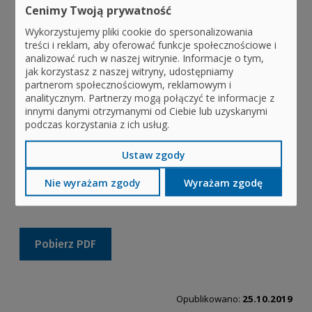
Chcesz się umówić na badanie
Cenimy Twoją prywatność
profilaktyczne?
Wykorzystujemy pliki cookie do spersonalizowania
treści i reklam, aby oferować funkcje społecznościowe i
analizować ruch w naszej witrynie. Informacje o tym,
Sprawdź, jak łatwo i szybko umówisz się na:
jak korzystasz z naszej witryny, udostępniamy
partnerom społecznościowym, reklamowym i
mammografię (profilaktyka raka piersi)
analitycznym. Partnerzy mogą połączyć te informacje z
innymi danymi otrzymanymi od Ciebie lub uzyskanymi
test HPV HR (profilaktyka raka szyjki macicy)
podczas korzystania z ich usług.
bilans zdrowia dorosłego (Moje Zdrowie)
.
Ustaw zgody
Dowiedz się, z jakich badań profilaktycznych na NFZ
Nie wyrażam zgody
Wyrażam zgodę
możesz skorzystać.
Pobierz PDF
Opublikowano:
25.10.2019