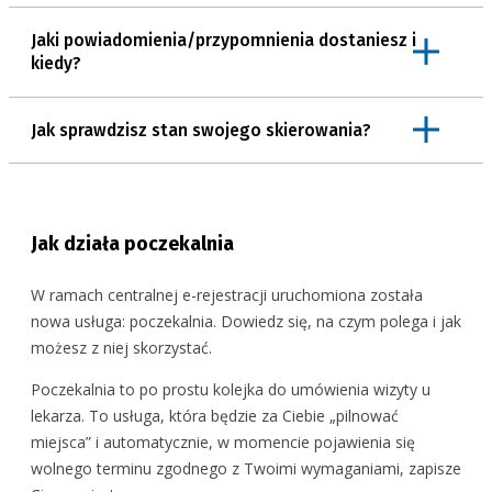
Jeśli, zapisując się przez e-rejestrację, nie znajdziesz
Na badanie przyjdź z dowodem osobistym.
dostępnego i dogodnego dla Ciebie terminu wizyty w ciągu
Zaloguj się na IKP lub do aplikacji mojeIKP, wejdź w
Jaki powiadomienia/przypomnienia dostaniesz i
najbliższych 40 dni, możesz zapisać się do poczekalni. Po
skierowania, znajdź swoje skierowanie i sprawdź, jaki ma
kiedy?
zapisie zobaczysz prognozowany termin przyjęcia. Co
status (np. wystawione, oczekujące, zarejestrowane).
ważne, może się on zmieniać w zależności od liczby
Jak sprawdzisz stan swojego skierowania?
dostępnych nowych terminów (do centralnej e-rejestracji
dołączają nowe placówki) i zmniejszania się liczby osób
czekających w kolejce. jeśli do poczekalni trafią osoby z
kategorią "pilne", to termin może się wydłużyć.
Jak działa poczekalnia
Trafisz też do poczekalni, jeśli:
W ramach centralnej e-rejestracji uruchomiona została
placówka nie znajdzie terminu wizyty według Twoich
nowa usługa: poczekalnia. Dowiedz się, na czym polega i jak
preferencji
możesz z niej skorzystać.
zrezygnujesz z umówionej pierwszej wizyty u
Poczekalnia to po prostu kolejka do umówienia wizyty u
kardiologa i nie będzie możliwości umówienia Cię na
lekarza. To usługa, która będzie za Ciebie „pilnować
inny termin
miejsca” i automatycznie, w momencie pojawienia się
placówka, np. z powodu jakiejś awarii, odwoła Twoją
wolnego terminu zgodnego z Twoimi wymaganiami, zapisze
wizytę u kardiologa.