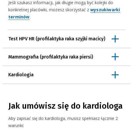
Jeśli szukasz informacji, jak długie mogą być kolejki do
L.p.
Nazwa
Miejscowość
Adres
Kontakt
konkretnej placówki, możesz skorzystać z
wyszukiwarki
Wybierz województwo z listy
terminów
.
Wczytywanie danych...
L.p.
Nazwa
Miejscowość
Adres
Kontakt
Test HPV HR (profilaktyka raka szyjki macicy)
Wczytywanie danych...
L.p.
Nazwa
Miejscowość
Adres
Kontakt
Mammografia (profilaktyka raka piersi)
Wczytywanie danych...
Kardiologia
Jak umówisz się do kardiologa
Aby zapisać się do kardiologa, musisz spełniasz łącznie 2
warunki: