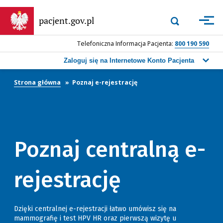
Przejdź
do
Wyszukiwarka
pacjent.gov.pl
Zastosuj
głównej
górna
treści
-
Telefoniczna Informacja Pacjenta:
800 190 590
Wpisz
frazę,
Zaloguj się na Internetowe Konto Pacjenta
którą
chcesz
Strona główna
Poznaj e-rejestrację
wyszukać,
a
następnie
naciśnij
przycisk
wyszukiwania
Poznaj centralną e-
lub
klawisz
Enter.
rejestrację
Dzięki centralnej e-rejestracji łatwo umówisz się na
mammografię i test HPV HR oraz pierwszą wizytę u