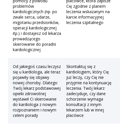
pomocy z powodu
placówce, która zapisze
problemów
Cię zgodnie z planem
kardiologicznych (np. po
leczenia wskazanym na
zwale serca, udarze,
karcie informacyjnej
migotaniu przedsionków,
leczenia szpitalnego
operacji kardiologicznej
itp.) i dostajesz od lekarza
prowadzącego
skierowanie do poradni
kardiologicznej
Od jakiegoś czasu leczysz
Skontaktuj się z
się u kardiologa, ale teraz
kardiologiem, który Cię
pojawiły się objawy
już leczy, czy Cię nie
nowej choroby. Dlatego
przyjmie na kontynuację
Twój lekarz podstawowej
leczenia. Twój lekarz
opieki zdrowotnej
zadecyduje, czy dane
wystawił Ci skierowanie
schorzenie wymaga
do kardiologa z nowym
konsultacji z innym
rozpoznaniem i nowym
lekarzem lub w innej
celem porady
placówce