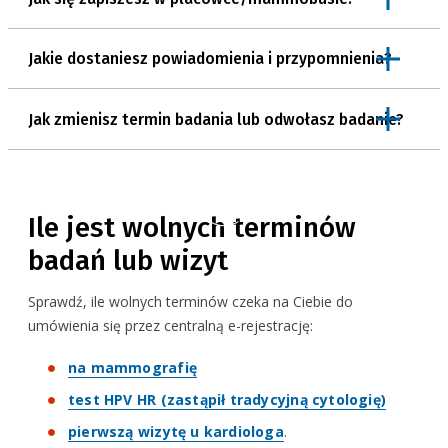
Na badanie przyjdź z dowodem osobistym.
Żeby zmienić termin badania, trzeba odwołać umówione
Jakie dostaniesz powiadomienia i przypomnienia?
badanie i umówić je w innym terminie.
Jak zmienisz termin badania lub odwołasz badanie?
Ile jest wolnych terminów
badań lub wizyt
Sprawdź, ile wolnych terminów czeka na Ciebie do
umówienia się przez centralną e-rejestrację:
na mammografię
test HPV HR (zastąpił tradycyjną cytologię)
pierwszą wizytę u kardiologa
.