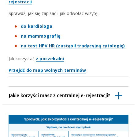
kolumna
rejestracji
możliwości skorzystania z wizyty
Sprawdź, jak się zapisać i jak odwołać wizytę:
system przypomni Ci o terminie badania lub
konsultacji, powiadomi o wszystkich dokonywanych
do kardiologa
modyfikacjach
na mammografię
dostęp do świadczeń będzie transparentny: kolejność
pacjentów zależeć będzie od priorytetu określonego
na test HPV HR (zastąpił tradycyjną cytologię)
przez lekarza, uprawnień, kolejności zgłoszeń i
Jak korzystać
z poczekalni
zadeklarowanych preferencji
poprawi się planowanie usług przez placówki,
Przejdź do map wolnych terminów
ograniczona zostanie liczba niewykorzystanych wizyt.
Jakie korzyści masz z centralnej e-rejestracji?