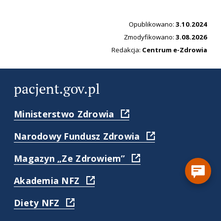
Opublikowano:
3.10.2024
Zmodyfikowano:
3.08.2026
Redakcja:
Centrum e-Zdrowia
pacjent.gov.pl
(
Ministerstwo Zdrowia
https://www.gov.pl/web/zdr
)
(
Narodowy Fundusz Zdrowia
https://www.nfz.gov.
)
(
Magazyn „Ze Zdrowiem”
https://www.nfz.gov.pl/dl
pacjenta/magazyn-
(
Akademia NFZ
dla-
https://akademia.nfz.gov.pl/
pacjentow-
)
(
Diety NFZ
ze-
https://diety.nfz.gov.pl/
zdrowiem/
)