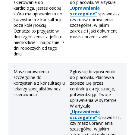
skierowanie do
do placówki. W artykule
kardiologa. Jesteś osobą,
„Uprawnienia
która ma uprawnienia do
szczególne”
sprawdzisz,
korzystania z konsultacji
czy masz uprawnienia
Możesz wygodnie odwołać wizytę online lub zmienić
poza kolejnością.
szczególne, w jakim
jej termin.
Oznacza to przyjęcie w
zakresie i jaki dokument
dniu zgłoszenia, a jeśli to
musisz przedstawić
niemożliwe – najpóźniej 7
Dostałam/dostałem
dni roboczych od tego
W tekście przypomnienia
przypomnienie o
dnia
przyszedł dwuznakowy kod
wizycie przez SMS
np. A1. Żeby odwołać wizytę,
wystarczy, że odeślę go na
podany numer
Masz uprawnienia
Zgłoś się bezpośrednio
szczególne do
do placówki. Placówka
Mogę wejść w wizytę na IKP
korzystania z konsultacji u
zapisze Cię przez
w „E-rejestracja” >
lekarzy specjalistów bez
centralną e-rejestrację,
„Zaplanowane wizyty i ją
skierowania
potwierdzając Twoje
anulować
uprawnienia w systemie.
Mogę zadzwonić do
W artykule
przychodni
„Uprawnienia
szczególne”
sprawdzisz,
czy masz uprawnienia
szczególne, w jakim
zakresie i jaki dokument