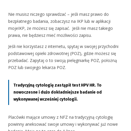
Nie musisz niczego sprawdzać – jeśli masz prawo do
bezpłatnego badania, zobaczysz na IKP lub w aplikacji
mojeIKP, że możesz się zapisać. Jeśli nie masz takiego
prawa, nie będziesz mieć możliwości zapisu.
Jeśli nie korzystasz z internetu, spytaj w swojej przychodni
podstawowej opieki zdrowotnej (POZ), gdzie możesz się
przebadać. Zapytaj o to swoją pielęgniarkę POZ, położną
POZ lub swojego lekarza POZ.
Na badania zapisujesz się następująco:
uruchom aplikację i zaloguj się.
Tradycyjną cytologię zastąpił test HPV HR. To
Możesz wygodnie odwołać wizytę online lub zmienić
Na badania zapisujesz się następująco:
Jak się zalogować do mojeIKP
nowoczesne i dużo dokładniejsze badanie od
jej termin.
wykonywanej wcześniej cytologii.
wejdź na głównej stronie w sekcję „Usługi zdrowia”, a
zaloguj się na IKP
następnie w „Rejestrację na wizyty”
Dostałam
W tekście przypomnienia
przypomnienie o
wybierz „Umów wizytę lub badania”, a następnie
Placówki mające umowy z NFZ na tradycyjną cytologię
dostałam dwuznakowy kod np.
wizycie przez
rodzaj badania
powinny aneksować swoje umowy i wykonywać już nowe
A1. Żeby odwołać wizytę
SMS