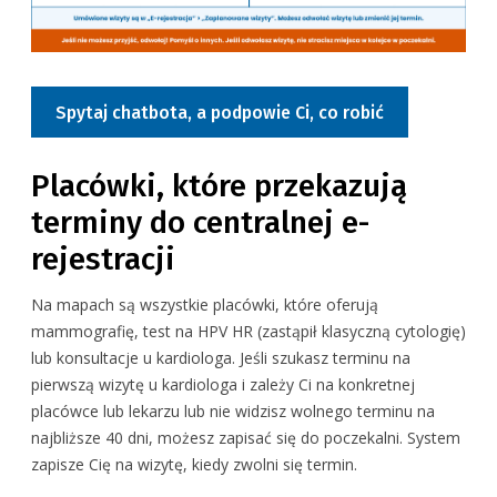
Spytaj chatbota, a podpowie Ci, co robić
Placówki, które przekazują
terminy do centralnej e-
rejestracji
Na mapach są wszystkie placówki, które oferują
Nazwa lub adres placówki
mammografię, test na HPV HR (zastąpił klasyczną cytologię)
lub konsultacje u kardiologa. Jeśli szukasz terminu na
pierwszą wizytę u kardiologa i zależy Ci na konkretnej
Nazwa lub adres placówki
Wybierz województwo z listy
placówce lub lekarzu lub nie widzisz wolnego terminu na
najbliższe 40 dni, możesz zapisać się do poczekalni. System
Nazwa lub adres placówki
zapisze Cię na wizytę, kiedy zwolni się termin.
Wybierz województwo z listy