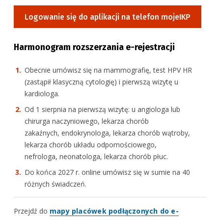
Logowanie się do aplikacji na telefon mojeIKP
Zalety centralnej e-rejestracji:
w jednym miejscu zebrane są informacje na temat
Harmonogram rozszerzania e-rejestracji
dostępnych świadczeń i ich terminów z całej Polski
Obecnie umówisz się na mammografię, test HPV HR
widzisz na bieżąco dostępne placówki i terminy na
(zastąpił klasyczną cytologię) i pierwszą wizytę u
interesujące Cię świadczenia. Koniec kłopotów z
kardiologa.
dodzwonieniem się do przychodni
Od 1 sierpnia na pierwszą wizytę: u angiologa lub
w prosty, szybki i wygodny sposób wyszukasz wolny
chirurga naczyniowego, lekarza chorób
termin na świadczenie
zakaźnych, endokrynologa, lekarza chorób wątroby,
w razie potrzeby samodzielnie i w każdej chwili
lekarza chorób układu odpornościowego,
odwołasz wizytę lub zmienisz termin bez konieczności
nefrologa, neonatologa, lekarza chorób płuc.
kontaktowania się z placówką
Do końca 2027 r. online umówisz się w sumie na 40
w przypadku braku dostępnych terminów, możesz
różnych świadczeń.
zgłosić się do poczekalni. To system, który będzie za
Ciebie „pilnował kolejki” i automatycznie, w momencie
Boczna
Przejdź do
mapy placówek podłączonych do e-
pojawienia się wolnego terminu, zawiadomi Cię o