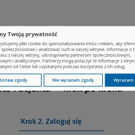
 zaufanego.
Jak go uzyskać, dowiesz się w
kroku 1
.
my Twoją prywatność
ód, aplikację mObywatel lub konto internetowe w banku.
ystujemy pliki cookie do spersonalizowania treści i reklam, aby ofer
e społecznościowe i analizować ruch w naszej witrynie. Informacje o t
tasz z naszej witryny, udostępniamy partnerom społecznościowym,
owym i analitycznym. Partnerzy mogą połączyć te informacje z inny
 logowania się na Internetowe Konto Pacjenta
anymi od Ciebie lub uzyskanymi podczas korzystania z ich usług.
Ustaw zgody
Nie wyrażam zgody
Wyrażam 
nto Pacjenta — krok po kroku
Krok 2. Zaloguj się