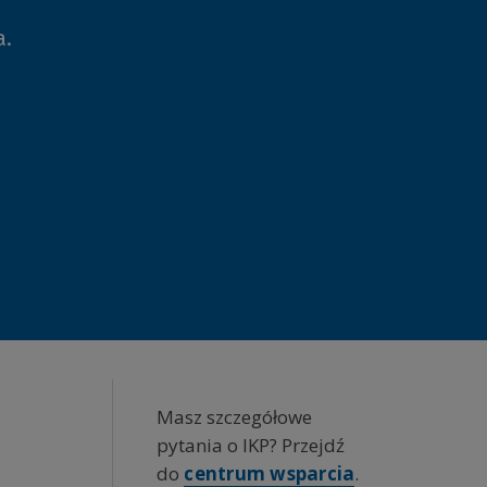
o (e-
a.
(e-
res e-mail
ultacji,
stwem
OZ zgłosiła
Boczna
Masz szczegółowe
kolumna
pytania o IKP? Przejdź
do
centrum wsparcia
.
y dacie