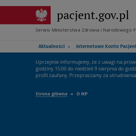
Przejdź
do
pacjent.gov.pl
Poznaj e-receptę transg
głównej
treści
Co nowego na IKP
Poznaj elektroniczną d
Serwis Ministerstwa Zdrowia i Narodowego 
Koronawirus
Twoje bezpieczne IKP
Główna
Aktualności
Internetowe Konto Pacjen
nawigacja
Uprzejmie informujemy, że z uwagi na prow
Ważny
godziny 15:00 do niedzieli 9 sierpnia do god
profil zaufany. Przepraszamy za utrudnienia
komunikat
Strona główna
O IKP