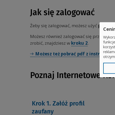
Jak się zalogować
Żeby się zalogować, możesz użyć
profilu
Ceni
Możesz również zalogować się przez e-dow
Wykorz
funkcj
zrobić, znajdziesz w
kroku 2
.
korzys
reklam
Możesz też pobrać pdf z instrukcją
otrzym
Poznaj Internetowe Ko
Krok 1. Załóż profil
zaufany