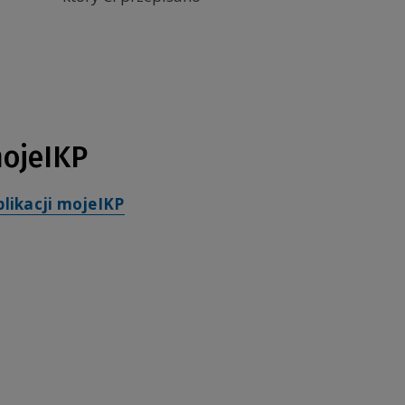
mojeIKP
plikacji mojeIKP