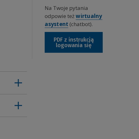
Na Twoje pytania
odpowie też
wirtualny
asystent
(chatbot).
IKP
is ze
PDF z instrukcją
logowania się
ieci)