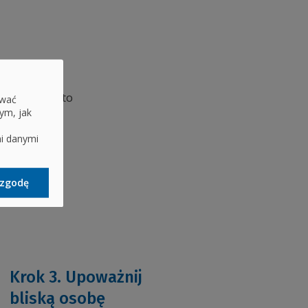
 Opis, jak to
ować
ym, jak
mi danymi
zgodę
Krok 3. Upoważnij
bliską osobę