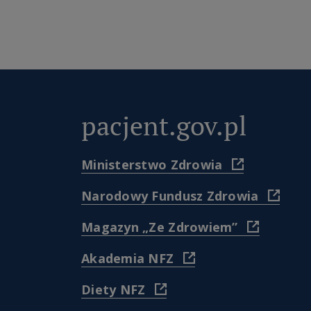
pacjent.gov.pl
(
Ministerstwo Zdrowia
https://www
(
Narodowy Fundusz Zdrowia
)
https
(
Magazyn „Ze Zdrowiem”
)
https://w
(
Akademia NFZ
pacjenta
https://akademia.nfz.
dla-
(
Diety NFZ
)
pacjento
https://diety.nfz.gov.pl/
ze-