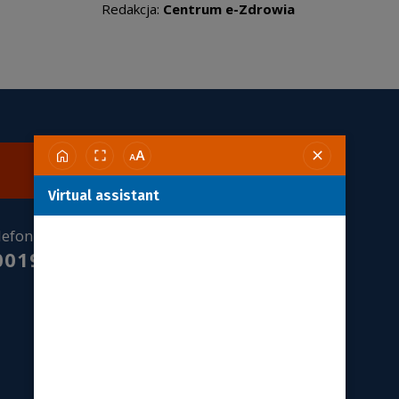
Redakcja:
Centrum e-Zdrowia
Skontaktuj się z nami
Virtual assistant
lefoniczna Informacja Pacjenta:
00190590