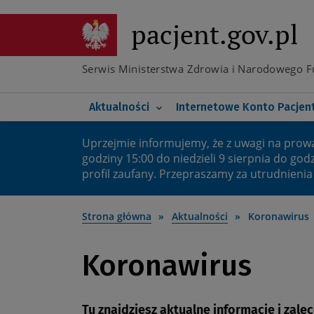
Przejdź
do
pacjent.gov.pl
Poznaj e-receptę transgr
głównej
treści
Co nowego na IKP
Poznaj elektroniczną do
Serwis Ministerstwa Zdrowia i Narodowego 
Koronawirus
Twoje bezpieczne IKP
Główna
Aktualności
Internetowe Konto Pacjen
nawigacja
Uprzejmie informujemy, że z uwagi na prow
Ważny
godziny 15:00 do niedzieli 9 sierpnia do god
profil zaufany. Przepraszamy za utrudnienia
komunikat
Strona główna
Aktualności
Koronawirus
Koronawirus
Tu znajdziesz aktualne informacje i zal