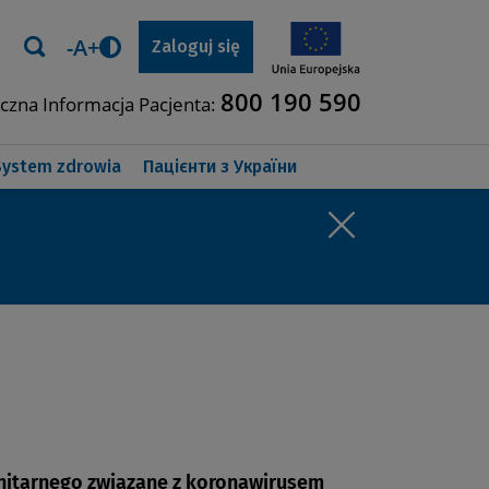
-A+
rminów leczenia
Zastosuj
Zaloguj się
Przełącz
tryb
800 190 590
iczna Informacja Pacjenta:
wysokiego
kontrastu
System zdrowia
Пацієнти з України
Sanitarnego związane z koronawirusem