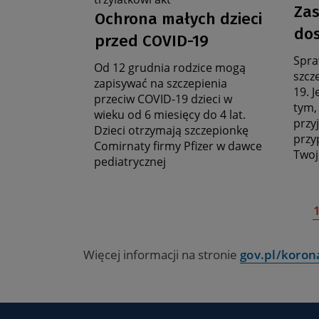
D
Zas
Data
stronę
stro
Ochrona małych dzieci
a
zbiorczą
zbio
aktualności
dos
przed COVID-19
Spra
Od 12 grudnia rodzice mogą
szcz
zapisywać na szczepienia
19. J
przeciw COVID-19 dzieci w
tym, 
wieku od 6 miesięcy do 4 lat.
przy
Dzieci otrzymają szczepionkę
przy
Comirnaty firmy Pfizer w dawce
Twoj
pediatrycznej
Więcej informacji na stronie
gov.pl/koron