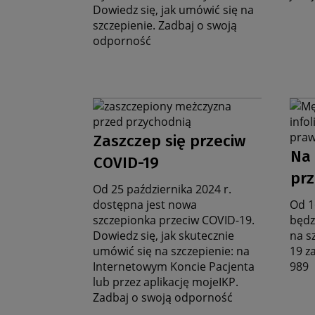
Dowiedz się, jak umówić się na
szczepienie. Zadbaj o swoją
odporność
Grafika
Graf
na
na
Data
stronę
stro
Zaszczep się przeciw
D
zbiorczą
zbio
aktualności
Na 
COVID-19
a
prz
Od 25 października 2024 r.
dostępna jest nowa
Od 1
szczepionka przeciw COVID-19.
będz
Dowiedz się, jak skutecznie
na s
umówić się na szczepienie: na
19 z
Internetowym Koncie Pacjenta
989
lub przez aplikację mojeIKP.
Zadbaj o swoją odporność