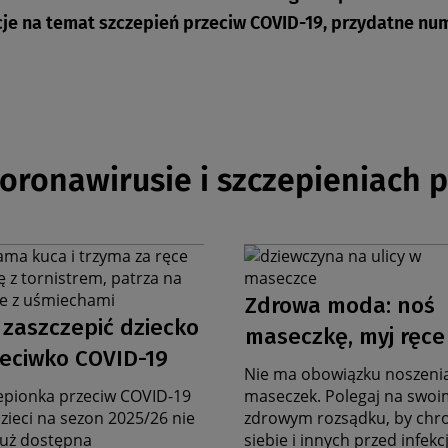
je na temat szczepień przeciw COVID-19, przydatne num
koronawirusie i szczepieniach 
ika
Grafika
na
Data
nę
stronę
Zdrowa moda: noś
ata
rczą
zbiorczą
aktualności
 zaszczepić dziecko
maseczkę, myj ręce
ktualności
eciwko COVID-19
Nie ma obowiązku noszeni
epionka przeciw COVID-19
maseczek. Polegaj na swoi
dzieci na sezon 2025/26 nie
zdrowym rozsądku, by chr
 już dostępna
siebie i innych przed infekc