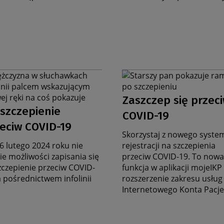
ika
Grafika
na
Data
nę
stronę
Zaszczep się przec
ata
rczą
zbiorczą
aktualności
szczepienie
COVID-19
ktualności
eciw COVID-19
Skorzystaj z nowego syste
6 lutego 2024 roku nie
rejestracji na szczepienia
ie możliwości zapisania się
przeciw COVID-19. To nowa
zczepienie przeciw COVID-
funkcja w aplikacji mojeIKP
a pośrednictwem infolinii
rozszerzenie zakresu usług
Internetowego Konta Pacj