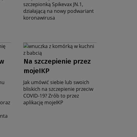
szczepionką Spikevax JN.1,
działającą na nowy podwariant
koronawirusa
Grafika
na
Data
stronę
iw
Na szczepienie przez
zbiorczą
aktualności
mojeIKP
mu
Jak umówić siebie lub swoich
bliskich na szczepienie przeciw
COVID-19? Zrób to przez
 oraz
aplikację mojeIKP
enta