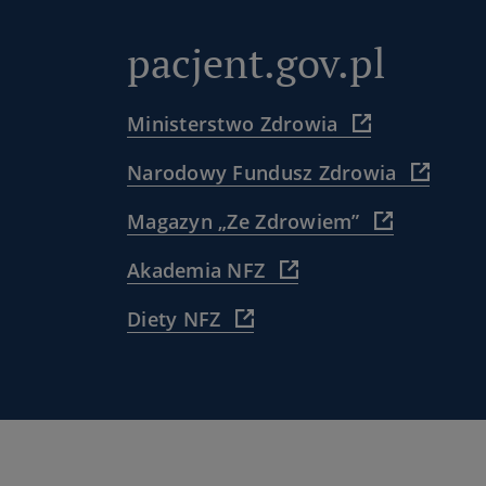
pacjent.gov.pl
(
Ministerstwo Zdrowia
https://www.
(
Narodowy Fundusz Zdrowia
)
https:
(
Magazyn „Ze Zdrowiem”
)
https://www
(
Akademia NFZ
pacjenta/
https://akademia.nfz.g
dla-
(
Diety NFZ
)
pacjentow-
https://diety.nfz.gov.pl/
ze-
)
zdrowiem/
)