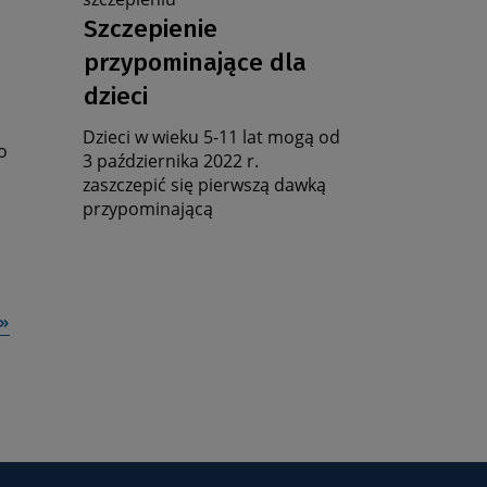
Data
stronę
Szczepienie
zbiorczą
aktualności
przypominające dla
dzieci
Dzieci w wieku 5-11 lat mogą od
o
3 października 2022 r.
zaszczepić się pierwszą dawką
przypominającą
»