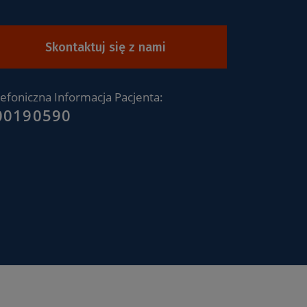
Skontaktuj się z nami
lefoniczna Informacja Pacjenta:
00190590