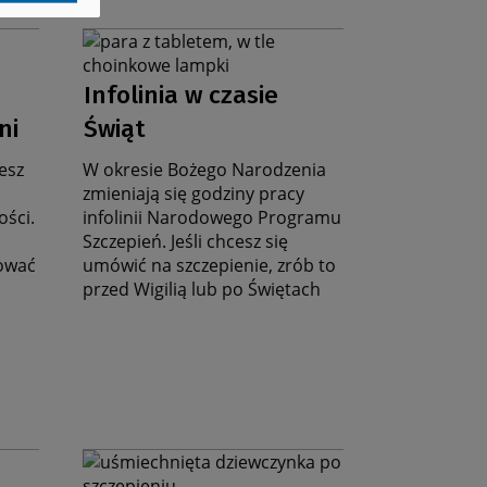
Grafika
na
Data
stronę
Infolinia w czasie
zbiorczą
aktualności
ni
Świąt
esz
W okresie Bożego Narodzenia
zmieniają się godziny pracy
ości.
infolinii Narodowego Programu
Szczepień. Jeśli chcesz się
ować
umówić na szczepienie, zrób to
przed Wigilią lub po Świętach
Grafika
na