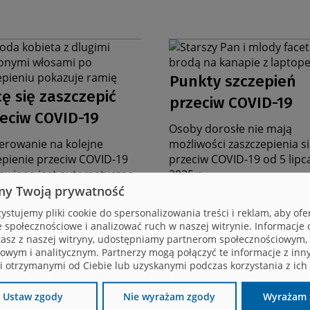
ika
Grafika
na
Data
nę
stronę
Punkty szczepień
ata
rczą
zbiorczą
aktualności
ę się zaszczepić
przeciw COVID-19
ktualności
eciw COVID-19
Osoby dorosłe nie mają
ierowanie na kolejne
możliwości zaszczepienia s
epienie przeciw COVID-19
przeciw COVID-19 od 5 lipc
awiane jest automatyczne.
2025 r.
bić, jeśli chcesz się
my Twoją prywatność
czepić, a nie masz
ystujemy pliki cookie do spersonalizowania treści i reklam, aby of
rowania?
e społecznościowe i analizować ruch w naszej witrynie. Informacje o
tasz z naszej witryny, udostępniamy partnerom społecznościowym,
owym i analitycznym. Partnerzy mogą połączyć te informacje z inn
 otrzymanymi od Ciebie lub uzyskanymi podczas korzystania z ich 
Ustaw zgody
Nie wyrażam zgody
Wyrażam 