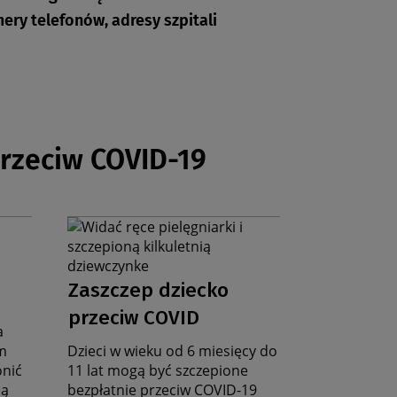
ery telefonów, adresy szpitali
przeciw COVID-19
Grafika
na
stronę
Data
zbiorczą
Zaszczep dziecko
aktualności
przeciw COVID
a
m
Dzieci w wieku od 6 miesięcy do
onić
11 lat mogą być szczepione
ją
bezpłatnie przeciw COVID-19