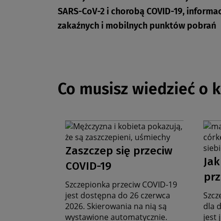
SARS-CoV-2 i chorobą COVID-19, informac
zakaźnych i mobilnych punktów pobrań
Co musisz wiedzieć o 
Grafika
Graf
na
na
Data
stronę
stro
Zaszczep się przeciw
D
zbiorczą
zbio
aktualności
Jak
COVID-19
a
prz
Szczepionka przeciw COVID-19
jest dostępna do 26 czerwca
Szcz
2026. Skierowania na nią są
dla 
wystawione automatycznie.
jest