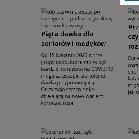
Grafika
Graf
na
na
D
stronę
stro
Prz
Data
zbiorczą
zbio
a
Piąta dawka dla
czy
aktualności
seniorów i medyków
ro
Od 15 kwietnia 2023 r. trzy
Okre
grupy osób, które mogą być
wzmo
bardziej narażone na COVID-19,
chor
mogą zaszczepić się kolejną
kata
dawką przypominającą.
mięśn
Otrzymają szczepionkę
Jak 
działającą na nowy wariant
koronawirusa
Grafika
Graf
na
na