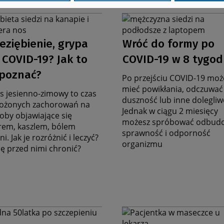
ika
Grafika
na
ata
Data
nę
stronę
eziębienie, grypa
Wróć do formy po
rczą
zbiorczą
ktualności
aktualności
 COVID-19? Jak to
COVID-19 w 8 tygod
zpoznać?
Po przejściu COVID-19 moż
mieć powikłania, odczuwać
s jesienno-zimowy to czas
duszność lub inne dolegliw
żonych zachorowań na
Jednak w ciągu 2 miesięcy
oby objawiające się
możesz spróbować odbud
rem, kaszlem, bólem
sprawność i odporność
i. Jak je rozróżnić i leczyć?
organizmu
się przed nimi chronić?
ika
Grafika
na