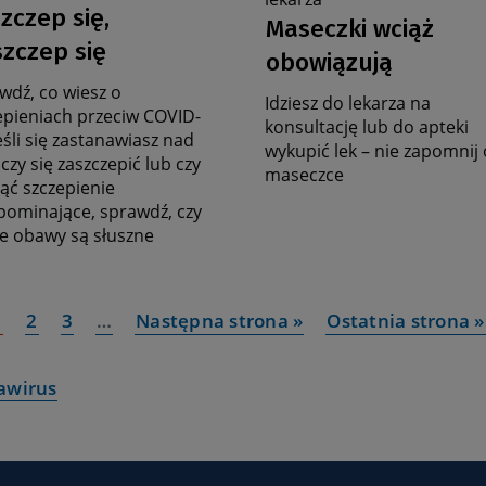
ata
zczep się,
Data
nę
stronę
Maseczki wciąż
ktualności
rczą
zbiorczą
aktualności
zczep się
obowiązują
wdź, co wiesz o
Idziesz do lekarza na
epieniach przeciw COVID-
konsultację lub do apteki
eśli się zastanawiasz nad
wykupić lek – nie zapomnij 
czy się zaszczepić lub czy
maseczce
jąć szczepienie
pominające, sprawdź, czy
e obawy są słuszne
1
2
3
…
Następna strona »
Ostatnia strona »
awirus