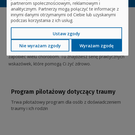
partnerom społecznościowym, reklamowym i
analitycznym. Partnerzy mogą połączyć te informacje z
innymi danymi otrzymanymi od Ciebie lub uzyskanymi
podczas korzystania z ich usług.
Profilaktyka
Ustaw zgody
Prowadząc zdrowy tryb życia, możesz zyskać nie tylko
Nie wyrażam zgody
Wyrażam zgodę
wymarzoną sylwetkę i dobre samopoczucie, ale również
zapobiec wielu chorobom. Tu znajdziesz serię praktycznych
wskazówek, które pomogą Ci żyć zdrowo.
Program pilotażowy dotyczący traumy
Trwa pilotażowy program dla osób z doświadczeniem
traumy i ich rodzin