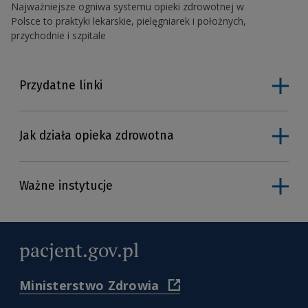
Najważniejsze ogniwa systemu opieki zdrowotnej w
Polsce to praktyki lekarskie, pielęgniarek i położnych,
przychodnie i szpitale
Rzecznik Praw Pacjenta
Skargi i wnioski
Przydatne linki
Rehabilitacja lecznicza
Leczenie za granicą
Narodowy Instytut Zdrowia Publicznego PZH —
Państwowy Instytut Badawczy
Uzdrowiska
Jak działa opieka zdrowotna
Główny Inspektorat Sanitarny
Leki refundowane
Centrum e-Zdrowia
Ważne instytucje
Narodowe Centrum Edukacji Żywieniowej
pacjent.gov.pl
(
Ministerstwo Zdrowia
https://www.gov.pl/web/zdr