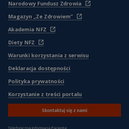
)
(
Narodowy Fundusz Zdrowia
https://www.nfz.gov.
)
(
Magazyn „Ze Zdrowiem”
https://www.nfz.gov.pl/dl
pacjenta/magazyn-
(
Akademia NFZ
dla-
https://akademia.nfz.gov.pl/
pacjentow-
)
(
Diety NFZ
ze-
https://diety.nfz.gov.pl/
zdrowiem/
)
)
(
Warunki korzystania z serwisu
/warunki-
korzystania-
(
Deklaracja dostępności
z-
/deklaracja-
serwisu-
dostepnosci
(
Polityka prywatności
pacjentgovpl
)
/polityka-
)
prywatnosci
(
Korzystanie z treści portalu
)
/korzystanie-
z-
tresci-
Skontaktuj się z nami
portalu
)
Telefoniczna Informacja Pacjenta: