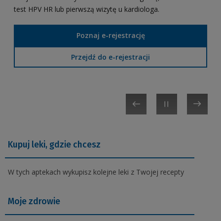
swoim, swoich dzieci lub osoby, która Cię do tego
test
Znajdziesz tu m.in. aktualne dane o nowotworach i
HPV
HR
lub pierwszą wizytę u kardiologa.
upoważniła.
terapiach, praktyczne informacje i porady dla pacjentów i
ich bliskich
Poznaj e-rejestrację
Zaloguj się
Przejdź do e-rejestracji
Przejdź do portalu
Dowiedz się więcej
Kupuj leki, gdzie chcesz
W tych aptekach wykupisz kolejne leki z Twojej recepty
Moje zdrowie