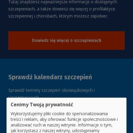
Tutaj znajdziesz najważniejsze informacje o dostępnych
szczepieniach, a także dowiesz się więcej o profilaktyce
szczepiennej i chorobach, którym możesz zapobiec
Dowiedz się więcej o szczepieniach
Sprawdź kalendarz szczepień
Sprawdź terminy szczepień obowiązkowych i
uzupełniających
Cenimy Twoją prywatność
Wykorzystujemy pliki cookie do spersonalizowania
treści i reklam, aby oferować funkcje społecznościowe i
Kalendarz szczepień na 2026 rok
analizować ruch w naszej witrynie. Informacje o tym,
jak korzystasz z naszej witryny, udostępniamy