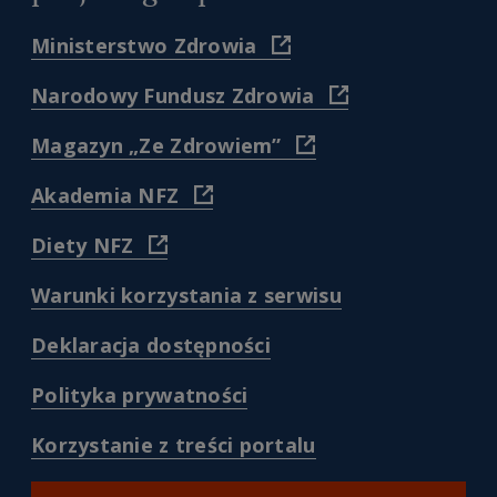
(
Ministerstwo Zdrowia
https://www.gov.pl/web/zdr
)
(
Narodowy Fundusz Zdrowia
https://www.nfz.gov.
)
(
Magazyn „Ze Zdrowiem”
https://www.nfz.gov.pl/dl
pacjenta/magazyn-
(
Akademia NFZ
dla-
https://akademia.nfz.gov.pl/
pacjentow-
)
(
Diety NFZ
ze-
https://diety.nfz.gov.pl/
zdrowiem/
)
)
(
Warunki korzystania z serwisu
/warunki-
korzystania-
(
Deklaracja dostępności
z-
/deklaracja-
serwisu-
dostepnosci
(
Polityka prywatności
pacjentgovpl
)
/polityka-
)
prywatnosci
(
Korzystanie z treści portalu
)
/korzystanie-
z-