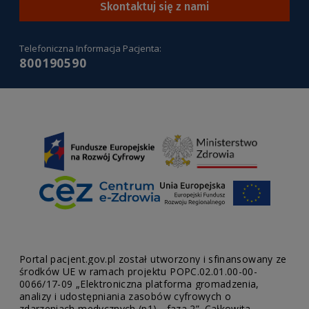
tresci-
Skontaktuj się z nami
portalu
)
Telefoniczna Informacja Pacjenta:
800190590
Portal pacjent.gov.pl został utworzony i sfinansowany ze
środków UE w ramach projektu POPC.02.01.00-00-
0066/17-09 „Elektroniczna platforma gromadzenia,
analizy i udostępniania zasobów cyfrowych o
zdarzeniach medycznych (p1) - faza 2”. Całkowita