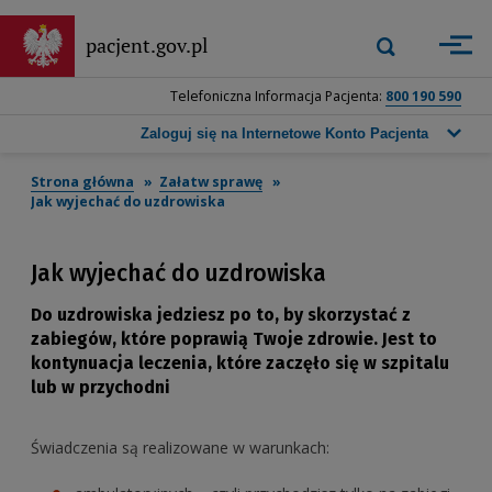
Przejdź
do
Wyszukiwarka
pacjent.gov.pl
Zastosuj
głównej
górna
treści
-
Telefoniczna Informacja Pacjenta:
800 190 590
Wpisz
frazę,
Zaloguj się na Internetowe Konto Pacjenta
którą
chcesz
Strona główna
Załatw sprawę
wyszukać,
Jak wyjechać do uzdrowiska
a
następnie
naciśnij
Jak wyjechać do uzdrowiska
przycisk
wyszukiwania
Do uzdrowiska jedziesz po to, by skorzystać z
lub
zabiegów, które poprawią Twoje zdrowie. Jest to
klawisz
kontynuacja leczenia, które zaczęło się w szpitalu
Enter.
lub w przychodni
Świadczenia są realizowane w warunkach: