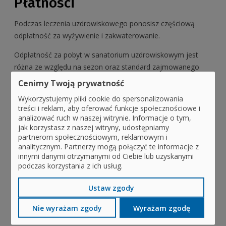
Płatności
Podczas leczenia uzdrowiskowego ponosisz częściową
odpłatność za wyżywienie i zakwaterowanie.
Odpłatność za pobyt w sanatorium uzdrowiskowym jest
różna ze względu na sezon oraz standard zajmowanego
pokoju. Zwolnienie z opłat w sanatorium dla
Cenimy Twoją prywatność
dorosłych przysługuje:
Wykorzystujemy pliki cookie do spersonalizowania
treści i reklam, aby oferować funkcje społecznościowe i
pracownikom związanym z produkcją wyrobów
analizować ruch w naszej witrynie. Informacje o tym,
zawierających azbest na podstawie
jak korzystasz z naszej witryny, udostępniamy
odrębnych przepisów,
partnerom społecznościowym, reklamowym i
analitycznym. Partnerzy mogą połączyć te informacje z
dzieciom i młodzieży do ukończenia 18 roku życia, a
innymi danymi otrzymanymi od Ciebie lub uzyskanymi
jeśli kształcą się dalej - do ukończenia lat 26,
podczas korzystania z ich usług.
dzieciom niepełnosprawnym w znacznym stopniu –
Ustaw zgody
bez ograniczenia wieku.
Nie wyrażam zgody
Wyrażam zgodę
NFZ nie ponosi: