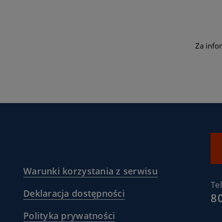
Za info
(
Warunki korzystania z serwisu
gov.pl/web/zdrowie
/warunki-
Te
(
Deklaracja dostępności
korzystania-
8
//www.nfz.gov.pl/
/deklaracja-
z-
(
Polityka prywatności
dostepnosci
serwisu-