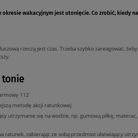
 okresie wakacyjnym jest utonięcie. Co zrobić, kiedy n
luczową rzeczą jest czas. Trzeba szybko zareagować, żeby
tszy.
 tonie
larmowy 112
iejszą metodę akcji ratunkowej
y utrzymanie się na wodzie, np. gumową piłkę, materac, k
u na ratunek, zabierając ze sobą przedmiot ułatwiający utr