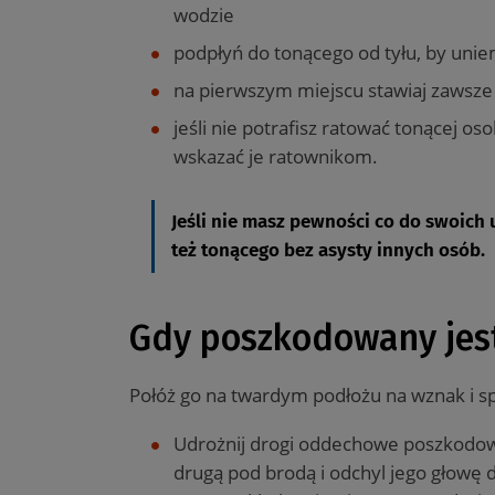
wodzie
podpłyń do tonącego od tyłu, by uni
na pierwszym miejscu stawiaj zawsze
jeśli nie potrafisz ratować tonącej o
wskazać je ratownikom.
Jeśli nie masz pewności co do swoich u
też tonącego bez asysty innych osób.
Gdy poszkodowany jest
Połóż go na twardym podłożu na wznak i spra
Udrożnij drogi oddechowe poszkodowan
drugą pod brodą i odchyl jego głowę d