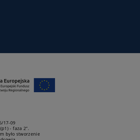
6/17-09
1) - faza 2”.
kim było stworzenie
zdrowia.