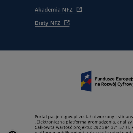
https://www
(
Akademia NFZ
pacjenta/
https://akademia.nfz.g
dla-
(
Diety NFZ
)
pacjentow-
https://diety.nfz.gov.pl/
ze-
)
zdrowiem/
)
Portal pacjent.gov.pl został utworzony i sfin
„Elektroniczna platforma gromadzenia, analizy
Całkowita wartość projektu: 292 384 371,57 zł. 
platformy publikacyjnej, która służy udostępni