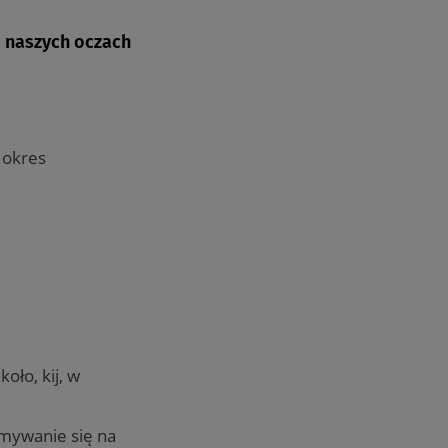
a naszych oczach
 okres
oło, kij, w
zymywanie się na