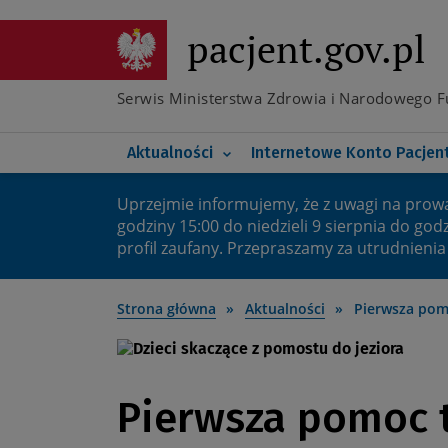
Przejdź
do
pacjent.gov.pl
Poznaj e-receptę transgr
głównej
treści
Co nowego na IKP
Poznaj elektroniczną do
Serwis Ministerstwa Zdrowia i Narodowego 
Koronawirus
Twoje bezpieczne IKP
Główna
Aktualności
Internetowe Konto Pacjen
nawigacja
Uprzejmie informujemy, że z uwagi na prow
Ważny
godziny 15:00 do niedzieli 9 sierpnia do god
profil zaufany. Przepraszamy za utrudnienia
komunikat
Strona główna
Aktualności
Pierwsza po
Pierwsza pomoc