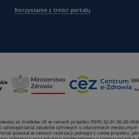
.nfz.gov.pl/dla-
/polityka-
)
pacjentgovpl
(
magazyn-
Korzystanie z treści portalu
prywatnosci
)
ov.pl/
/korzystanie-
)
z-
tresci-
portalu
)
ansowany ze środków UE w ramach projektu POPC.02.01.00-00-006
 i udostępniania zasobów cyfrowych o zdarzeniach medycznych (p
Portal powstał w ramach realizacji jednego z celów projektu, ja
aniu informacji oraz edukacji społeczeństwa o rozwiązaniach e-