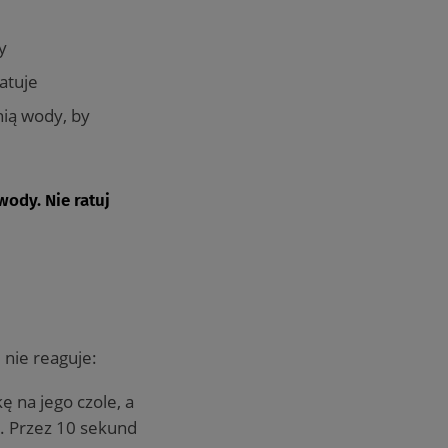
y
atuje
nią wody, by
wody. Nie ratuj
 nie reaguje:
 na jego czole, a
h. Przez 10 sekund