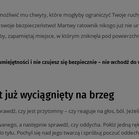
emożliwić mu chwyty, które mogłyby ograniczyć Twoje ruch
 swoje bezpieczeństwo! Martwy ratownik nikogo już nie ur
soby, zapamiętaj miejsce, w którym zniknęła pod powierzch
miejętności i nie czujesz się bezpiecznie – nie wchodź do 
 już wyciągnięty na brzeg
wdź, czy jest przytomny – czy reaguje na głos, ból. Jeżeli
ego, a następnie sprawdź, czy oddycha. Połóż jedną rękę
o tyłu. Pochyl się nad jego twarzą i spróbuj poczuć oddec