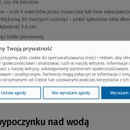
, czy się porusza.
ha – zrób 5 wdechów przez maseczkę lub inne zabezpiecz
j. Wykonaj 30 mocnych uciśnięć – połóż splecione obie dłon
głębokość 5-6 cm.
ć klatki piersiowej.
my Twoją prywatność
ść pokarmowa. Obróć wtedy poszkodowanego na bok – z 
ystujemy pliki cookie do spersonalizowania treści i reklam, aby of
e społecznościowe i analizować ruch w naszej witrynie. Informacje o
zdu zespołu ratownictwa medycznego.
tasz z naszej witryny, udostępniamy partnerom społecznościowym,
owym i analitycznym. Partnerzy mogą połączyć te informacje z inn
 otrzymanymi od Ciebie lub uzyskanymi podczas korzystania z ich 
 tonącemu na stronie Krakowskiego Pogotowia Ratunk
ewódzkiej Policji w Bydgoszczy, jak udzielać pierws
Ustaw zgody
Nie wyrażam zgody
Wyrażam 
wypoczynku nad wodą