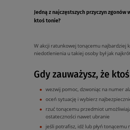
Jedną z najczęstszych przyczyn zgonów w
ktoś tonie?
W akcji ratunkowej tonącemu najbardziej k
niedotlenienia u takiej osoby był jak najkró
Gdy zauważysz, że ktoś
wezwij pomoc, dzwoniąc na numer a
oceń sytuację i wybierz najbezpieczn
rzuć tonącemu przedmiot umożliwiając
ostateczności nawet ubranie
jeśli potrafisz, idź lub płyń tonącem