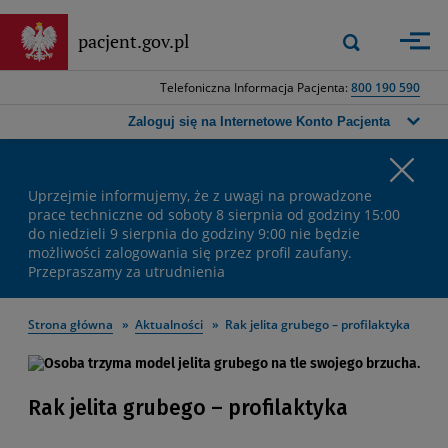
Przejdź
do
Wyszukiwarka
pacjent.gov.pl
Zastosuj
głównej
górna
treści
-
Telefoniczna Informacja Pacjenta:
800 190 590
Wpisz
frazę,
Zaloguj się na Internetowe Konto Pacjenta
którą
chcesz
Wa
wyszukać,
a
Uprzejmie informujemy, że z uwagi na prowadzone
ko
następnie
prace techniczne od soboty 8 sierpnia od godziny 15:00
do niedzieli 9 sierpnia do godziny 9:00 nie będzie
naciśnij
możliwości zalogowania się przez profil zaufany.
przycisk
Przepraszamy za utrudnienia
wyszukiwania
lub
klawisz
Strona główna
Aktualności
Rak jelita grubego – profilaktyka
Enter.
Rak jelita grubego – profilaktyka