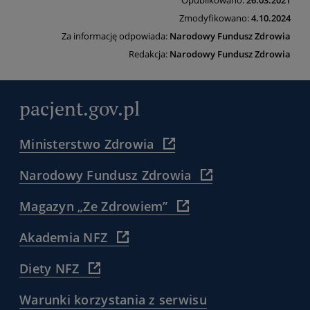
Opublikowano:
26.03.2021
Zmodyfikowano:
4.10.2024
Za informację odpowiada:
Narodowy Fundusz Zdrowia
Redakcja:
Narodowy Fundusz Zdrowia
pacjent.gov.pl
(
Ministerstwo Zdrowia
https://www.gov.pl/web/zdro
)
(
Narodowy Fundusz Zdrowia
https://www.nfz.gov.
)
(
Magazyn „Ze Zdrowiem”
https://www.nfz.gov.pl/dla
pacjenta/magazyn-
(
Akademia NFZ
dla-
https://akademia.nfz.gov.pl/
pacjentow-
)
(
Diety NFZ
ze-
https://diety.nfz.gov.pl/
zdrowiem/
)
)
(
Warunki korzystania z serwisu