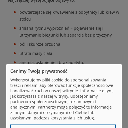
Najczęściej występujące objawy to:
powtarzające się krwawienie z odbytnicy lub krew w
stolcu
zmiana rytmu wypróżnień – pojawienie się i
utrzymanie biegunki lub zaparcia bez przyczyny
ból i skurcze brzucha
utrata masy ciała
anemia, osłabienie i brak apetytu.
Cenimy Twoją prywatność
Lekarz dobiera badania w zależności od rodzaju objawów.
Wykorzystujemy pliki cookie do spersonalizowania
treści i reklam, aby oferować funkcje społecznościowe
Co możesz zrobić, by uniknąć
i analizować ruch w naszej witrynie. Informacje o tym,
jak korzystasz z naszej witryny, udostępniamy
raka jelita grubego
partnerom społecznościowym, reklamowym i
analitycznym. Partnerzy mogą połączyć te informacje
z innymi danymi otrzymanymi od Ciebie lub
utrzymuj prawidłową masę ciała – Twoje BMI (masa
uzyskanymi podczas korzystania z ich usług.
ciała/wzrost) powinno się mieścić w przedziale 18,5–
24,9