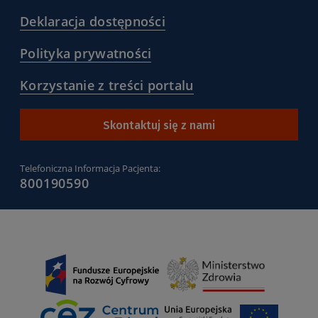
/warunki-
korzystania-
(
Deklaracja dostępności
z-
/deklaracja-
serwisu-
dostepnosci
(
Polityka prywatności
pacjentgovpl
)
/polityka-
)
prywatnosci
(
Korzystanie z treści portalu
)
/korzystanie-
z-
tresci-
Skontaktuj się z nami
portalu
)
Telefoniczna Informacja Pacjenta:
800190590