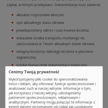
szpital, w którym przebywasz. Dokumentacja musi zawierać:
aktualne rozpoznanie kliniczne
opis aktualnego stanu zdrowia
prawdopodobny zakres i czas trwania leczenia
wskazanie środka transportu możliwego do
zastosowania w Twoim aktualnym stanie zdrowia
wstępny kosztorys dalszego leczenia w placówce
zagranicznej
polskie tłumaczenie dokumentacji medycznej
sporządzonej w języku obcym (tłumaczem nie musi
Cenimy Twoją prywatność
być tłumacz przysięgły).
Wykorzystujemy pliki cookie do spersonalizowania
treści i reklam, aby oferować funkcje społecznościowe i
4. Złóż wniosek wraz z załącznikami
analizować ruch w naszej witrynie. Informacje o tym,
jak korzystasz z naszej witryny, udostępniamy
Wniosek wraz z załącznikami złóż do Twojego oddziału
partnerom społecznościowym, reklamowym i
NFZ. Możesz go wysłać pocztą lub w formie dokumentu
analitycznym. Partnerzy mogą połączyć te informacje z
innymi danymi otrzymanymi od Ciebie lub uzyskanymi
elektronicznego, opatrzonego kwalifikowanym podpisem