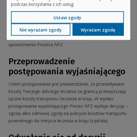
podczas korzystania z ich usług.
elektronicznym, podpisem osobistym albo podpisem
zaufanym. Załączniki mogą być odwzorowane cyfrowo.
Ustaw zgody
Dane kontaktowe oddziałów wojewódzkich NFZ
Nie wyrażam zgody
Wyrażam zgodę
Dyrektor oddziału NFZ rozpatrzy Twój wniosek – z
upoważnienia Prezesa NFZ.
Przeprowadzenie
postępowania wyjaśniającego
Celem postępowania jest potwierdzenie, że przewidywane
koszty Twojego dalszego leczenia za granicą przewyższają
łączne koszty transportu i leczenia w kraju. W wyniku
postępowania wyjaśniającego Prezes NFZ wydaje decyzję –
zgodę albo odmowę zgody na pokrycie kosztów transportu
powrotnego do miejsca leczenia w kraju (szpitala).