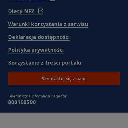
dla-
https://akademia.nfz.gov.pl/
pacjentow-
)
(
Diety NFZ
ze-
https://diety.nfz.gov.pl/
zdrowiem/
)
)
(
Warunki korzystania z serwisu
/warunki-
korzystania-
(
Deklaracja dostępności
z-
/deklaracja-
serwisu-
dostepnosci
(
Polityka prywatności
pacjentgovpl
)
/polityka-
)
prywatnosci
(
Korzystanie z treści portalu
)
/korzystanie-
z-
tresci-
Skontaktuj się z nami
portalu
)
Telefoniczna Informacja Pacjenta:
800190590