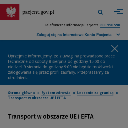
Przejdź
do
Wyszukiwarka
pacjent.gov.pl
Zastosuj
głównej
górna
treści
-
Telefoniczna Informacja Pacjenta:
800 190 590
Wpisz
frazę,
Zaloguj się na Internetowe Konto Pacjenta
którą
chcesz
Wa
wyszukać,
a
Uprzejmie informujemy, że z uwagi na prowadzone prace
ko
następnie
techniczne od soboty 8 sierpnia od godziny 15:00 do
niedzieli 9 sierpnia do godziny 9:00 nie będzie możliwości
naciśnij
zalogowania się przez profil zaufany. Przepraszamy za
przycisk
utrudnienia
wyszukiwania
lub
klawisz
Strona główna
System zdrowia
Leczenie za granicą
Enter.
Transport w obszarze UE i EFTA
Transport w obszarze UE i EFTA