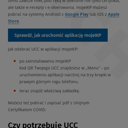
temu zawsze mieć pod ręką w telefonie nie tylko certyfikat,
ale także e-recepty i e-skierowania. mojeIKP możesz
pobrać na systemy Android z
Google Play
lub iOS z
Apple
Store
.
Sprawdź, jak uruchomić aplikację mojeIKP
Jak odebrać UCC w aplikacji mojeIKP:
po zainstalowaniu mojeIKP
kod QR Twojego UCC znajdziesz w „Menu” – po
uruchomieniu aplikacji naciśnij na trzy kropki w
prawym górnym rogu telefonu.
teraz znajdź właściwą zakładkę.
Możesz też pobrać i zapisać pdf z Unijnym
Certyfikatem COVID.
Czy potrzebuję UCC