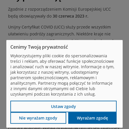
Zgodnie z rozporządzeniem Komisji Europejskiej UCC
będą obowiązywały do
30 czerwca 2023 r.
Unijny Certyfikat COVID (UCC) służy przede wszystkim
ułatwieniu podróży zagranicznych. Niektóre kraje nie
wymagają okazania UCC przy podróży samochodem, ale
Cenimy Twoją prywatność
większość oczekuje, że okażesz go, wsiadając na pokład
samolotu. W niektórych krajach UCC jest wymagany w
Wykorzystujemy pliki cookie do spersonalizowania
treści i reklam, aby oferować funkcje społecznościowe
hotelach, restauracjach czy muzeach.
i analizować ruch w naszej witrynie. Informacje o tym,
jak korzystasz z naszej witryny, udostępniamy
Unijny Certyfikat COVID (UCC) jest ważny we wszystkich
partnerom społecznościowym, reklamowym i
państwach członkowskich UE. Uznają go także kraje
analitycznym. Partnerzy mogą połączyć te informacje
spoza UE: Albania, Andora, Armenia, Wyspy Zielonego
z innymi danymi otrzymanymi od Ciebie lub
Przylądka, Salwador, Wyspy Owcze, Gruzja, Izrael, Islandia,
uzyskanymi podczas korzystania z ich usług.
Liban, Liechtenstein, Mołdawia, Monako, Czarnogóra,
Ustaw zgody
Maroko, Nowa Zelandia, Macedonia Północna, Norwegia,
Panama, San Marino, Serbia, Singapur, Szwajcaria, Tajwan,
Nie wyrażam zgody
Wyrażam zgodę
Tajlandia, Tunezja, Togo, Turcja, Ukraina, Zjednoczone
Emiraty Arabskie, Wielka Brytania (w tym Jersey, Guernsey