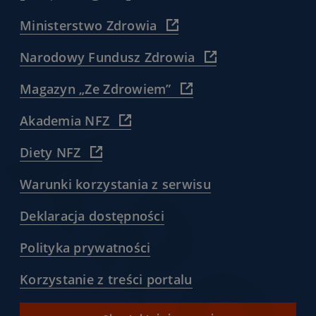
(
Ministerstwo Zdrowia
https://www.gov.pl/web/zdro
)
(
Narodowy Fundusz Zdrowia
https://www.nfz.gov.
)
(
Magazyn „Ze Zdrowiem”
https://www.nfz.gov.pl/dla
pacjenta/magazyn-
(
Akademia NFZ
dla-
https://akademia.nfz.gov.pl/
pacjentow-
)
(
Diety NFZ
ze-
https://diety.nfz.gov.pl/
zdrowiem/
)
)
(
Warunki korzystania z serwisu
/warunki-
korzystania-
(
Deklaracja dostępności
z-
/deklaracja-
serwisu-
dostepnosci
(
Polityka prywatności
pacjentgovpl
)
/polityka-
)
prywatnosci
(
Korzystanie z treści portalu
)
/korzystanie-
z-