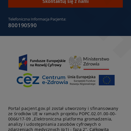
tresci-
Skontaktuj się z nami
portalu
)
Telefoniczna Informacja Pacjenta:
800190590
Portal pacjent.gov.pl został utworzony i sfinansowany
ze środków UE w ramach projektu POPC.02.01.00-00-
0066/17-09 „Elektroniczna platforma gromadzenia,
analizy i udostępniania zasobów cyfrowych o
zdarzeniach medycznych (p1) - faza 2”. Całkowita