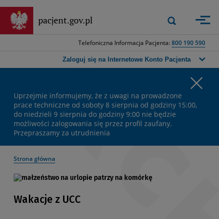
Przejdź
do
Wyszukiwarka
pacjent.gov.pl
Zastosuj
głównej
górna
treści
-
Telefoniczna Informacja Pacjenta:
800 190 590
Wpisz
frazę,
Zaloguj się na Internetowe Konto Pacjenta
którą
chcesz
Wa
wyszukać,
a
Uprzejmie informujemy, że z uwagi na prowadzone
ko
następnie
prace techniczne od soboty 8 sierpnia od godziny 15:00,
do niedzieli 9 sierpnia do godziny 9:00 nie będzie
naciśnij
możliwości zalogowania się przez profil zaufany.
przycisk
Przepraszamy za utrudnienia
wyszukiwania
lub
klawisz
Strona główna
Enter.
Wakacje z UCC