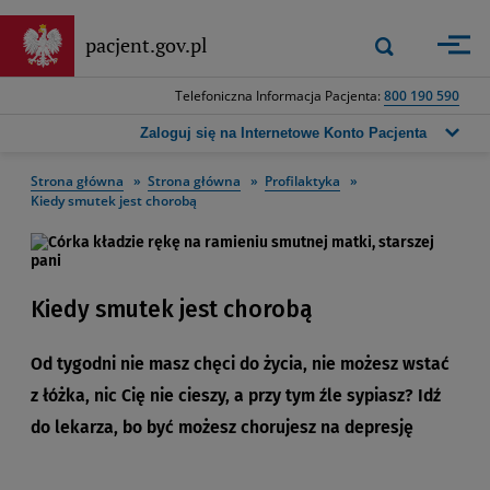
Przejdź
do
Wyszukiwarka
pacjent.gov.pl
Zastosuj
głównej
górna
treści
-
Telefoniczna Informacja Pacjenta:
800 190 590
Wpisz
frazę,
Zaloguj się na Internetowe Konto Pacjenta
którą
chcesz
Strona główna
Strona główna
Profilaktyka
wyszukać,
Kiedy smutek jest chorobą
a
następnie
naciśnij
przycisk
wyszukiwania
Kiedy smutek jest chorobą
lub
klawisz
Od tygodni nie masz chęci do życia, nie możesz wstać
Enter.
z łóżka, nic Cię nie cieszy, a przy tym źle sypiasz? Idź
do lekarza, bo być możesz chorujesz na depresję