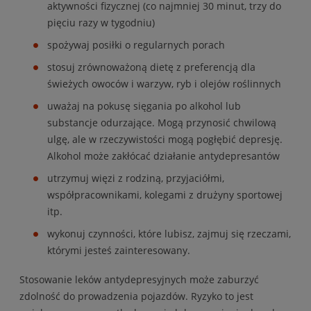
aktywności fizycznej (co najmniej 30 minut, trzy do
pięciu razy w tygodniu)
spożywaj posiłki o regularnych porach
stosuj zrównoważoną dietę z preferencją dla
świeżych owoców i warzyw, ryb i olejów roślinnych
uważaj na pokusę sięgania po alkohol lub
substancje odurzające. Mogą przynosić chwilową
ulgę, ale w rzeczywistości mogą pogłębić depresję.
Alkohol może zakłócać działanie antydepresantów
utrzymuj więzi z rodziną, przyjaciółmi,
współpracownikami, kolegami z drużyny sportowej
itp.
wykonuj czynności, które lubisz, zajmuj się rzeczami,
którymi jesteś zainteresowany.
Stosowanie leków antydepresyjnych może zaburzyć
zdolność do prowadzenia pojazdów. Ryzyko to jest