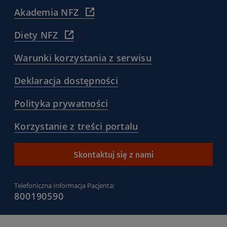
pacjenta/magazyn-
(
Akademia NFZ
dla-
https://akademia.nfz.gov.pl/
pacjentow-
)
(
Diety NFZ
ze-
https://diety.nfz.gov.pl/
zdrowiem/
)
)
(
Warunki korzystania z serwisu
/warunki-
korzystania-
(
Deklaracja dostępności
z-
/deklaracja-
serwisu-
dostepnosci
(
Polityka prywatności
pacjentgovpl
)
/polityka-
)
prywatnosci
(
Korzystanie z treści portalu
)
/korzystanie-
z-
tresci-
Skontaktuj się z nami
portalu
)
Telefoniczna Informacja Pacjenta:
800190590