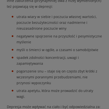
Inne zaburzenia (przynajmniej dwa z niżej wymienionych)
też pojawiają się w depresji:
utrata wiary w siebie i poczucia własnej wartości,
poczucie bezużyteczności oraz nadmierne i
nieuzasadnione poczucie winy
negatywne spojrzenie na przyszłość i pesymistyczne
myślenie
myśli o śmierci w ogóle, a czasami o samobójstwie
spadek zdolności koncentracji, uwagi i
zapamiętywania
pogorszenie snu – staje się on często zbyt krótki z
wczesnymi porannymi przebudzeniami, nie
przynosi wypoczynku
utrata apetytu, która może prowadzić do utraty
wagi.
Depresja może wpływać na ciało i być odpowiedzialna za: