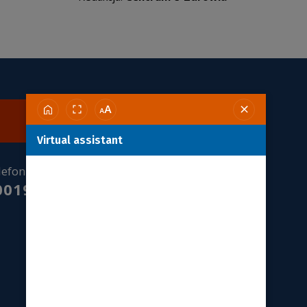
Skontaktuj się z nami
Virtual assistant
lefoniczna Informacja Pacjenta:
00190590