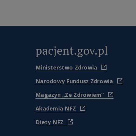
pacjent.gov.pl
(
Ministerstwo Zdrowia
https://www
(
Narodowy Fundusz Zdrowia
)
https
(
Magazyn „Ze Zdrowiem”
)
https://w
(
Akademia NFZ
pacjenta
https://akademia.nfz.
dla-
(
Diety NFZ
)
pacjento
https://diety.nfz.gov.pl/
ze-
)