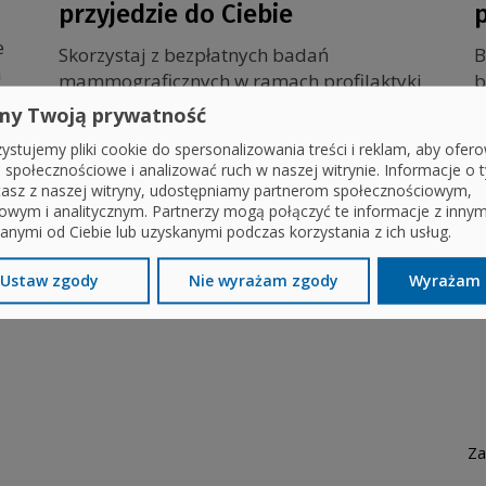
przyjedzie do Ciebie
e
Skorzystaj z bezpłatnych badań
B
a
mammograficznych w ramach profilaktyki
b
raka piersi
p
my Twoją prywatność
ystujemy pliki cookie do spersonalizowania treści i reklam, aby ofer
e społecznościowe i analizować ruch w naszej witrynie. Informacje o t
tasz z naszej witryny, udostępniamy partnerom społecznościowym,
owym i analitycznym. Partnerzy mogą połączyć te informacje z inny
anymi od Ciebie lub uzyskanymi podczas korzystania z ich usług.
Ustaw zgody
Nie wyrażam zgody
Wyrażam 
Za