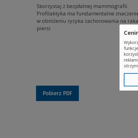
Skorzystaj z bezpłatnej mammografii.
Profilaktyka ma fundamentalne znaczeni
w obniżeniu ryzyka zachorowania na rak
piersi
Ceni
Wykorz
funkcj
korzys
reklam
otrzym
Pobierz PDF