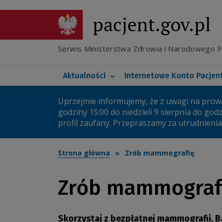
Przejdź
do
pacjent.gov.pl
Poznaj e-receptę transg
głównej
treści
Co nowego na IKP
Poznaj elektroniczną d
Serwis Ministerstwa Zdrowia i Narodowego 
Koronawirus
Twoje bezpieczne IKP
Główna
Aktualności
Internetowe Konto Pacjen
nawigacja
Uprzejmie informujemy, że z uwagi na prow
Ważny
godziny 15:00 do niedzieli 9 sierpnia do god
profil zaufany. Przepraszamy za utrudnienia
komunikat
Strona główna
Zrób mammografię
Zrób mammograf
Skorzystaj z bezpłatnej mammografii. Bad