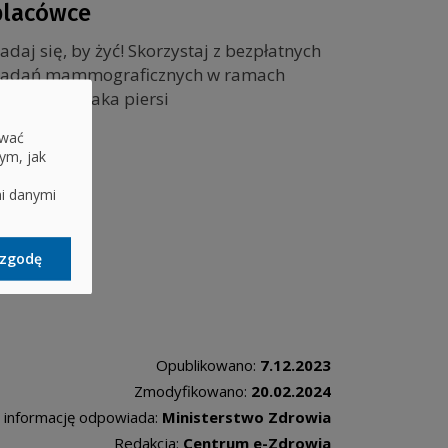
placówce
adaj się, by żyć! Skorzystaj z bezpłatnych
adań mammograficznych w ramach
rofilaktyki raka piersi
ować
ym, jak
mi danymi
zgodę
Opublikowano:
7.12.2023
Zmodyfikowano:
20.02.2024
 informację odpowiada:
Ministerstwo Zdrowia
Redakcja:
Centrum e-Zdrowia