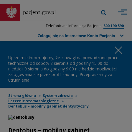
Przejdź
do
Wyszukiwarka
pacjent.gov.pl
Zastosuj
głównej
górna
treści
-
Telefoniczna Informacja Pacjenta:
800 190 590
Wpisz
frazę,
Zaloguj się na Internetowe Konto Pacjenta
którą
chcesz
Wa
wyszukać,
a
Uprzejmie informujemy, że z uwagi na prowadzone prace
ko
następnie
techniczne od soboty 8 sierpnia od godziny 15:00 do
niedzieli 9 sierpnia do godziny 9:00 nie będzie możliwości
naciśnij
zalogowania się przez profil zaufany. Przepraszamy za
przycisk
utrudnienia
wyszukiwania
lub
klawisz
Strona główna
System zdrowia
Enter.
Leczenie stomatologiczne
Dentobus – mobilny gabinet dentystyczny
Dentobus – mobilny gabinet