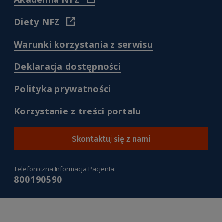
dla-
https://akademia.nfz.gov.pl/
pacjentow-
)
(
Diety NFZ
ze-
https://diety.nfz.gov.pl/
zdrowiem/
)
)
(
Warunki korzystania z serwisu
/warunki-
korzystania-
(
Deklaracja dostępności
z-
/deklaracja-
serwisu-
dostepnosci
(
Polityka prywatności
pacjentgovpl
)
/polityka-
)
prywatnosci
(
Korzystanie z treści portalu
)
/korzystanie-
z-
tresci-
Skontaktuj się z nami
portalu
)
Telefoniczna Informacja Pacjenta:
800190590