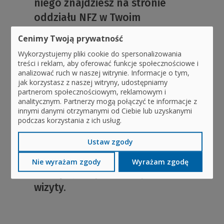
niego znajdziesz na stronie
oddziału NFZ w Twoim
województwie.
Cenimy Twoją prywatność
Wykorzystujemy pliki cookie do spersonalizowania
Wpisz swoje dziecko na listę
treści i reklam, aby oferować funkcje społecznościowe i
analizować ruch w naszej witrynie. Informacje o tym,
oczekujących na wizytę w
jak korzystasz z naszej witryny, udostępniamy
partnerom społecznościowym, reklamowym i
dentobusie.
analitycznym. Partnerzy mogą połączyć te informacje z
innymi danymi otrzymanymi od Ciebie lub uzyskanymi
podczas korzystania z ich usług.
Podpisz zgodę na leczenie Twojego
dziecka w dentobusie.
Ustaw zgody
Nie wyrażam zgody
Wyrażam zgodę
Pamiętaj o wyznaczonym terminie
wizyty.