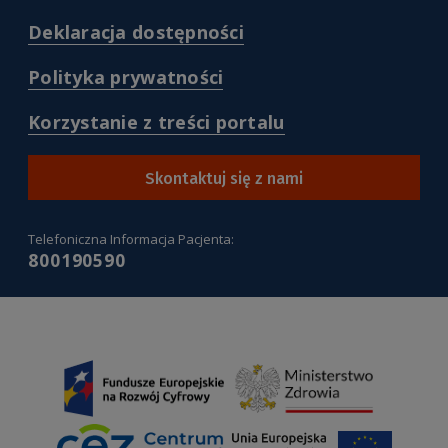
/warunki-
korzystania-
(
Deklaracja dostępności
z-
/deklaracja-
serwisu-
dostepnosci
(
Polityka prywatności
pacjentgovpl
)
/polityka-
)
prywatnosci
(
Korzystanie z treści portalu
)
/korzystanie-
z-
tresci-
Skontaktuj się z nami
portalu
)
Telefoniczna Informacja Pacjenta:
800190590