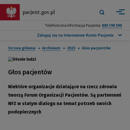
Przejdź
do
Wyszukiwarka
pacjent.gov.pl
Zastosuj
głównej
górna
treści
-
Telefoniczna Informacja Pacjenta:
800 190 590
Wpisz
frazę,
Zaloguj się na Internetowe Konto Pacjenta
którą
chcesz
Strona główna
Archiwum
2023
Głos pacjentów
wyszukać,
a
następnie
naciśnij
Głos pacjentów
przycisk
wyszukiwania
lub
Niektóre organizacje działające na rzecz zdrowia
klawisz
tworzą Forum Organizacji Pacjentów. Są partnerami
Enter.
NFZ w stałym dialogu na temat potrzeb swoich
podopiecznych