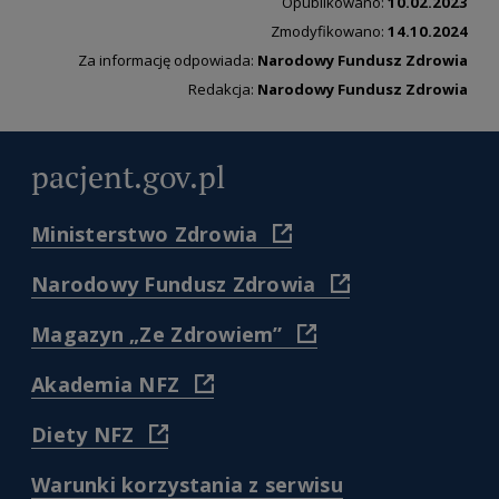
Opublikowano:
10.02.2023
Zmodyfikowano:
14.10.2024
Za informację odpowiada:
Narodowy Fundusz Zdrowia
Redakcja:
Narodowy Fundusz Zdrowia
pacjent.gov.pl
(
Ministerstwo Zdrowia
https://www.gov.pl/web/zdr
)
(
Narodowy Fundusz Zdrowia
https://www.nfz.gov.
)
(
Magazyn „Ze Zdrowiem”
https://www.nfz.gov.pl/dl
pacjenta/magazyn-
(
Akademia NFZ
dla-
https://akademia.nfz.gov.pl/
pacjentow-
)
(
Diety NFZ
ze-
https://diety.nfz.gov.pl/
zdrowiem/
)
)
(
Warunki korzystania z serwisu