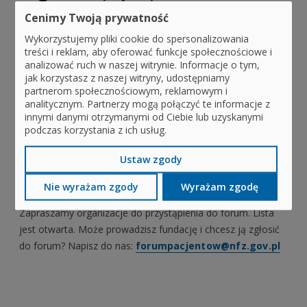
Cenimy Twoją prywatność
Jeśli poszukujesz wsparcia ze strony fundacji lub
stowarzyszenia działającego na rzecz pacjentów, zajrzyj na
Wykorzystujemy pliki cookie do spersonalizowania
treści i reklam, aby oferować funkcje społecznościowe i
stronę FOP.
analizować ruch w naszej witrynie. Informacje o tym,
jak korzystasz z naszej witryny, udostępniamy
W zakładce poświęconej Forum Organizacji
partnerom społecznościowym, reklamowym i
Pacjentów znajdziesz szczegółowe informacje
analitycznym. Partnerzy mogą połączyć te informacje z
na temat pomocy oferowanej przez
innymi danymi otrzymanymi od Ciebie lub uzyskanymi
organizacje pacjentów
podczas korzystania z ich usług.
Chcesz zgłosić organizację do
Ustaw zgody
forum?
Nie wyrażam zgody
Wyrażam zgodę
Zapraszamy organizacje do przystąpienia do forum. Lista
jest otwarta. Może prowadzisz fundację i chcesz ją zgłosić
do forum? Napisz do nas:
forumpacjentow@nfz.gov.pl