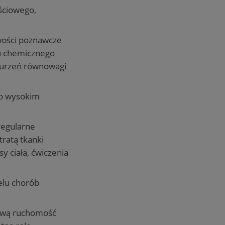
ściowego,
wości poznawcze
u chemicznego
burzeń równowagi
io wysokim
regularne
tratą tkanki
y ciała, ćwiczenia
ielu chorób
łową ruchomość