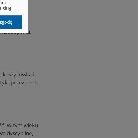
ymi
usług.
zgodę
iania sportu,
a, koszykówka i
yki, przez tenis,
ość. W tym wieku
wą dyscyplinę,