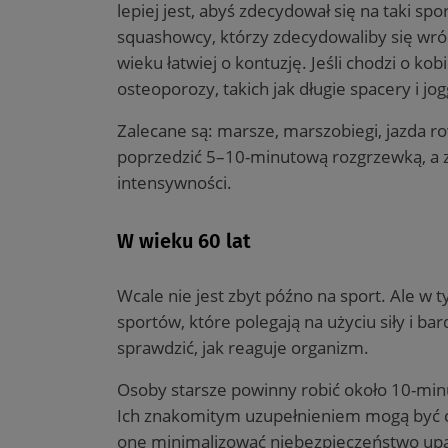
lepiej jest, abyś zdecydował się na taki spo
squashowcy, którzy zdecydowaliby się wróc
wieku łatwiej o kontuzję. Jeśli chodzi o k
osteoporozy, takich jak długie spacery i jog
Zalecane są: marsze, marszobiegi, jazda r
poprzedzić 5–10-minutową rozgrzewką, a z
intensywności.
W wieku 60 lat
Wcale nie jest zbyt późno na sport. Ale w 
sportów, które polegają na użyciu siły i b
sprawdzić, jak reaguje organizm.
Osoby starsze powinny robić około 10-min
Ich znakomitym uzupełnieniem mogą być ćw
one minimalizować niebezpieczeństwo upadk