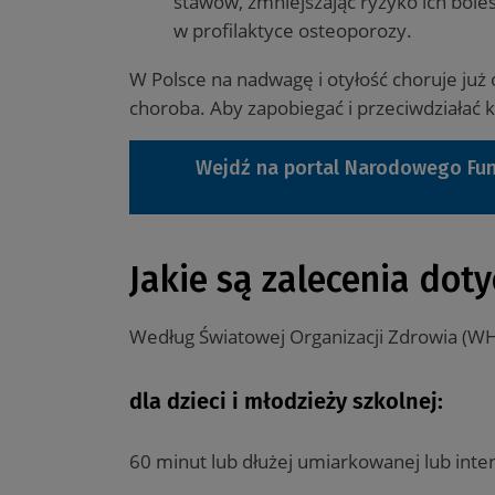
stawów, zmniejszając ryzyko ich boles
w profilaktyce osteoporozy.
W Polsce na nadwagę i otyłość choruje już 
choroba. Aby zapobiegać i przeciwdziałać k
Wejdź na portal Narodowego Fun
Jakie są zalecenia dot
Według Światowej Organizacji Zdrowia (WH
dla dzieci i młodzieży szkolnej:
60 minut lub dłużej umiarkowanej lub inte