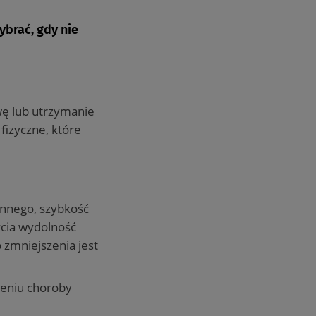
ybrać, gdy nie
wę lub utrzymanie
fizyczne, które
ennego, szybkość
ycia wydolność
 zmniejszenia jest
zeniu choroby