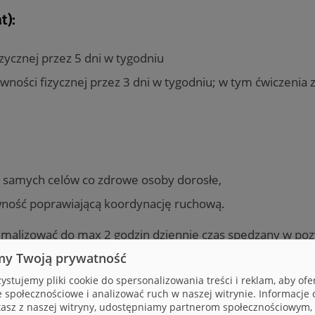
t):
ycznej przez 5 dni w tygodniu
ności fizycznej przez 3 dni w tygodniu; w tym ćwiczenia z
h samych celów co zdrowe osoby dorosłe,
ywność poprawiającą koordynację ruchową.
alizować do max 2 godzin dziennie czas spędzany w pozy
my Twoją prywatność
ystujemy pliki cookie do spersonalizowania treści i reklam, aby of
e społecznościowe i analizować ruch w naszej witrynie. Informacje o
leżności od wieku?
tasz z naszej witryny, udostępniamy partnerom społecznościowym,