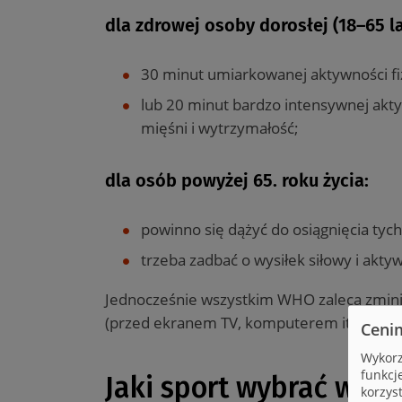
dla zdrowej osoby dorosłej (18–65 la
30 minut umiarkowanej aktywności fiz
lub 20 minut bardzo intensywnej aktyw
mięśni i wytrzymałość;
dla osób powyżej 65. roku życia:
powinno się dążyć do osiągnięcia tyc
trzeba zadbać o wysiłek siłowy i akt
Jednocześnie wszystkim WHO zaleca zminim
(przed ekranem TV, komputerem itp.).
Ceni
Wykorz
funkcj
Jaki sport wybrać w za
korzys