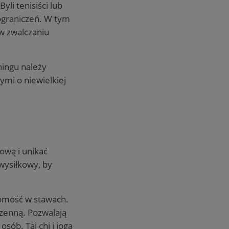
yli tenisiści lub
 ograniczeń. W tym
 w zwalczaniu
ningu należy
mi o niewielkiej
ową i unikać
wysiłkowy, by
homość w stawach.
zenną. Pozwalają
ób. Tai chi i joga