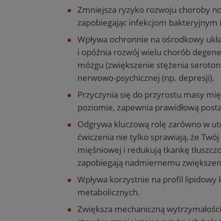
Zmniejsza ryzyko rozwoju choroby n
zapobiegając infekcjom bakteryjnym
Wpływa ochronnie na ośrodkowy układ
i opóźnia rozwój wielu chorób dege
mózgu (zwiększenie stężenia seroton
nerwowo-psychicznej (np. depresji).
Przyczynia się do przyrostu masy m
poziomie, zapewnia prawidłową posta
Odgrywa kluczową rolę zarówno w utrzy
ćwiczenia nie tylko sprawiają, że Twój
mięśniowej i redukują tkankę tłuszczo
zapobiegają nadmiernemu zwiększeniu
Wpływa korzystnie na profil lipidowy 
metabolicznych.
Zwiększa mechaniczną wytrzymałości 