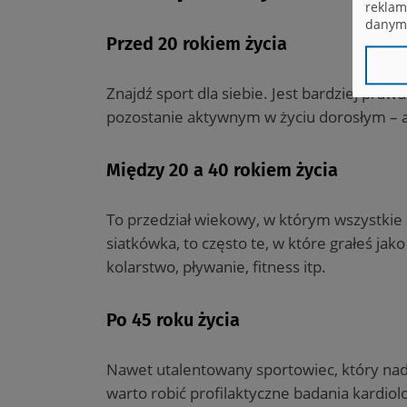
reklam
danymi
Przed 20 rokiem życia
Znajdź sport dla siebie. Jest bardziej pra
pozostanie aktywnym w życiu dorosłym – a t
Między 20 a 40 rokiem życia
To przedział wiekowy, w którym wszystkie s
siatkówka, to często te, w które grałeś jak
kolarstwo, pływanie, fitness itp.
Po 45 roku życia
Nawet utalentowany sportowiec, który nada
warto robić profilaktyczne badania kardiol