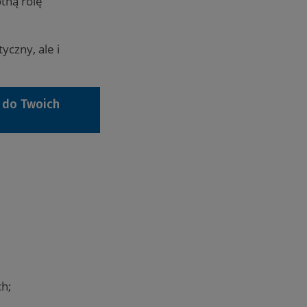
tną rolę
yczny, ale i
 do Twoich
ch;