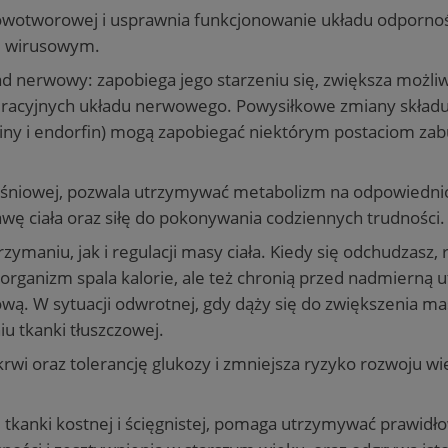
owotworowej i usprawnia funkcjonowanie układu odporno
 i wirusowym.
 nerwowy: zapobiega jego starzeniu się, zwiększa możli
neracyjnych układu nerwowego. Powysiłkowe zmiany skład
iny i endorfin) mogą zapobiegać niektórym postaciom za
ięśniowej, pozwala utrzymywać metabolizm na odpowiedn
wę ciała oraz siłę do pokonywania codziennych trudności.
maniu, jak i regulacji masy ciała. Kiedy się odchudzasz, 
 organizm spala kalorie, ale też chronią przed nadmierną u
wą. W sytuacji odwrotnej, gdy dąży się do zwiększenia mas
 tkanki tłuszczowej.
krwi oraz tolerancję glukozy i zmniejsza ryzyko rozwoju w
tkanki kostnej i ścięgnistej, pomaga utrzymywać prawid