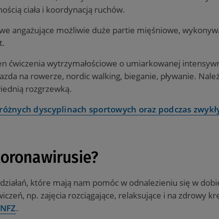
nością ciała i koordynacją ruchów.
iłowe angażujące możliwie duże partie mięśniowe, wyko
t.
inien ćwiczenia wytrzymałościowe o umiarkowanej intens
jazda na rowerze, nordic walking, bieganie, pływanie. Nale
iednią rozgrzewką.
 w różnych dyscyplinach sportowych oraz podczas zwykł
koronawirusie?
iałań, które mają nam pomóc w odnalezieniu się w dobi
czeń, np. zajęcia rozciągające, relaksujące i na zdrowy k
 NFZ
.