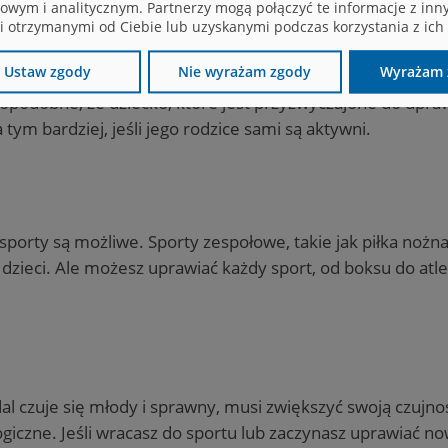
owym i analitycznym. Partnerzy mogą połączyć te informacje z inn
 otrzymanymi od Ciebie lub uzyskanymi podczas korzystania z ich 
Ustaw zgody
Nie wyrażam zgody
Wyrażam 
wdopodobne, że dziecko, które jest przyzwyczajone do upraw
ym bardziej, jeśli jego rodzice sami są aktywni.
porty są możliwe. Sporty zespołowe, takie jak piłka nożn
o dzieci. Ale możesz uprawiać każdy sport, od boksu do atlet
l czuje się młody i sprawny, musi zwiększyć swoją czujn
ogiczne. Jeśli wracasz do sportu lub zaczynasz uprawiać no