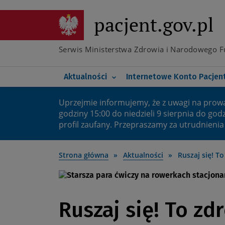
Przejdź
do
pacjent.gov.pl
Poznaj e-receptę transgr
głównej
treści
Co nowego na IKP
Poznaj elektroniczną do
Serwis Ministerstwa Zdrowia i Narodowego 
Koronawirus
Twoje bezpieczne IKP
Główna
Aktualności
Internetowe Konto Pacjen
nawigacja
Uprzejmie informujemy, że z uwagi na prow
Ważny
godziny 15:00 do niedzieli 9 sierpnia do god
profil zaufany. Przepraszamy za utrudnienia
komunikat
Strona główna
Aktualności
Ruszaj się! T
Ruszaj się! To zd