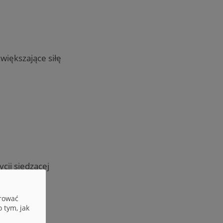
większające siłę
cji siedzącej
erować
 tym, jak