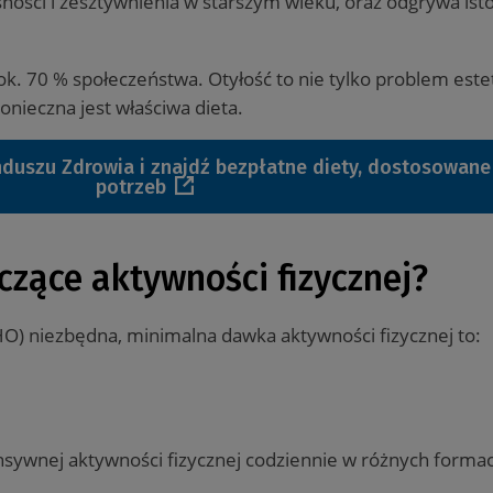
ności i zesztywnienia w starszym wieku, oraz odgrywa isto
ok. 70 % społeczeństwa. Otyłość to nie tylko problem estet
onieczna jest właściwa dieta.
duszu Zdrowia i znajdź bezpłatne diety, dostosowane
potrzeb
yczące aktywności fizycznej?
O) niezbędna, minimalna dawka aktywności fizycznej to:
nsywnej aktywności fizycznej codziennie w różnych forma