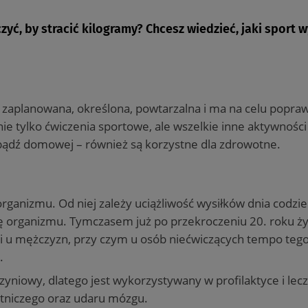
ć, by stracić kilogramy? Chcesz wiedzieć, jaki sport w
st zaplanowana, określona, powtarzalna i ma na celu popra
nie tylko ćwiczenia sportowe, ale wszelkie inne aktywności 
bądź domowej – również są korzystne dla zdrowotne.
rganizmu. Od niej zależy uciążliwość wysiłków dnia codzi
ię organizmu. Tymczasem już po przekroczeniu 20. roku ż
k i u mężczyzn, przy czym u osób niećwiczących tempo tego
.
yniowy, dlatego jest wykorzystywany w profilaktyce i lec
ętniczego oraz udaru mózgu.