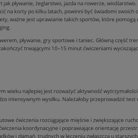
rt jak pływanie, żeglarstwo, jazda na rowerze, wioślarstwo. B
ić na korty po kilku latach, powinni być świadomi swoich
obiety, ważne jest uprawianie takich sportów, które pomogą
ging.
owerem, pływanie, gry sportowe i taniec. Główną część tre
akończyć trwającymi 10–15 minut ćwiczeniami wyciszający
tym wieku najlepiej jest rozważyć aktywność wytrzymałości
ardzo intensywnym wysiłku. Należałoby przeprowadzić test 
utowe ćwiczenia rozciągające mięśnie i zwiększające ruc
iczenia koordynacyjne i poprawiające orientację przestr
ów i złamań, trudnych w leczeniu zwłaszcza u starszych os