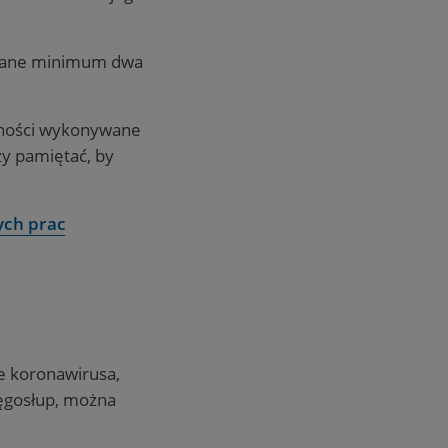
nywane minimum dwa
ywności wykonywane
ży pamiętać, by
ych prac
e koronawirusa,
ręgosłup, można