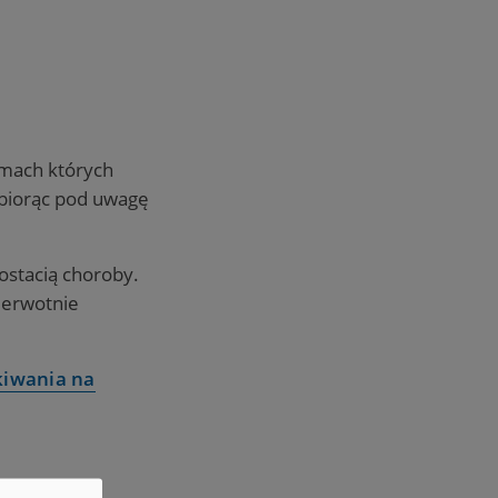
amach których
 biorąc pod uwagę
ostacią choroby.
ierwotnie
kiwania na