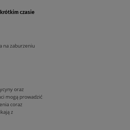
 krótkim czasie
a na zaburzeniu
dycyny oraz
nci mogą prowadzić
enia coraz
kają z