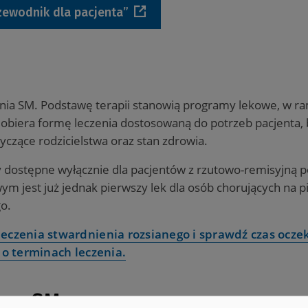
zewodnik dla pacjenta”
nia SM. Podstawę terapii stanowią programy lekowe, w r
dobiera formę leczenia dostosowaną do potrzeb pacjenta,
dotyczące rodzicielstwa oraz stan zdrowia.
 dostępne wyłącznie dla pacjentów z rzutowo-remisyjną p
m jest już jednak pierwszy lek dla osób chorujących na p
o.
czenia stwardnienia rozsianego i sprawdź czas ocze
 o terminach leczenia.
m o SM