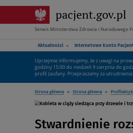
Przejdź
do
pacjent.gov.pl
Poznaj e-receptę transgr
głównej
treści
Co nowego na IKP
Poznaj elektroniczną do
Serwis Ministerstwa Zdrowia i Narodowego 
Koronawirus
Twoje bezpieczne IKP
Główna
Aktualności
Internetowe Konto Pacjen
nawigacja
Uprzejmie informujemy, że z uwagi na prow
Ważny
godziny 15:00 do niedzieli 9 sierpnia do god
profil zaufany. Przepraszamy za utrudnienia
komunikat
Strona główna
Strona główna
Profilakty
Stwardnienie roz