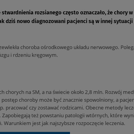
e stwardnienia rozsianego często oznaczało, że chory w
k dziś nowo diagnozowani pacjenci są w innej sytuacji
przewlekła choroba ośrodkowego układu nerwowego. Poleg
zgu i rdzeniu kręgowym.
ch chorych na SM, a na świecie około 2,8 mln. Rozwój me
że postęp choroby może być znacznie spowolniony, a pacje
 np. pracować czy zostawać rodzicami. Obecne metody lecz
Zapobiegają też powstaniu patologii wtórnych, które wyni
 Warunkiem jest jak najszybsze rozpoczęcie leczenia.