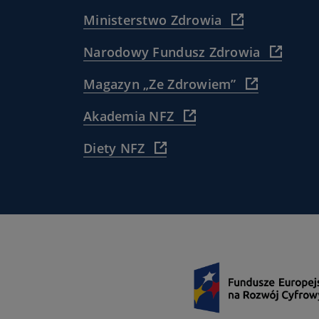
(
Ministerstwo Zdrowia
https://www.
(
Narodowy Fundusz Zdrowia
)
https:
(
Magazyn „Ze Zdrowiem”
)
https://www
(
Akademia NFZ
pacjenta/
https://akademia.nfz.g
dla-
(
Diety NFZ
)
pacjentow-
https://diety.nfz.gov.pl/
ze-
)
zdrowiem/
)