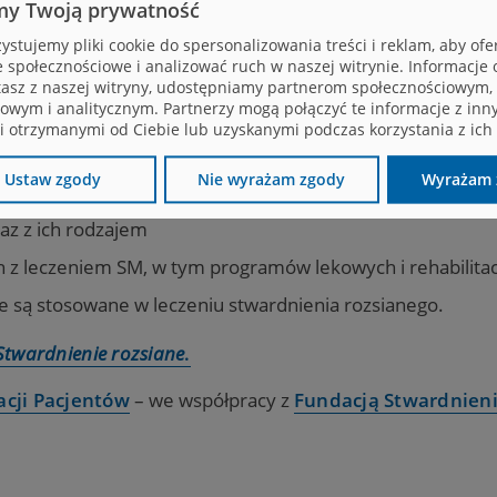
my Twoją prywatność
ystujemy pliki cookie do spersonalizowania treści i reklam, aby of
Zdrowia i Centrum e-Zdrowia przygotowały raport o stwar
e społecznościowe i analizować ruch w naszej witrynie. Informacje o
re świadczeniodawcy przekazują do Narodowego Funduszu
tasz z naszej witryny, udostępniamy partnerom społecznościowym,
dotyczące:
owym i analitycznym. Partnerzy mogą połączyć te informacje z inn
 otrzymanymi od Ciebie lub uzyskanymi podczas korzystania z ich 
Ustaw zgody
Nie wyrażam zgody
Wyrażam 
az z ich rodzajem
 z leczeniem SM, w tym programów lekowych i rehabilitacj
re są stosowane w leczeniu stwardnienia rozsianego.
Stwardnienie rozsiane
.
cji Pacjentów
– we współpracy z
Fundacją Stwardnieni