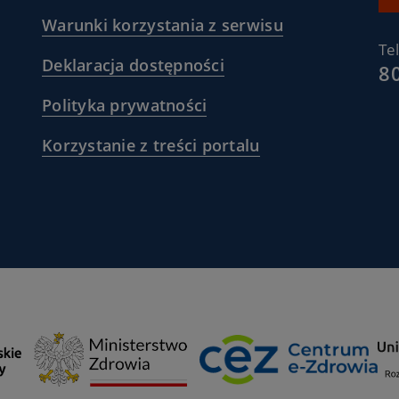
(
Warunki korzystania z serwisu
gov.pl/web/zdrowie
/warunki-
Te
(
Deklaracja dostępności
korzystania-
8
//www.nfz.gov.pl/
/deklaracja-
z-
(
Polityka prywatności
dostepnosci
serwisu-
.nfz.gov.pl/dla-
/polityka-
)
pacjentgovpl
(
magazyn-
Korzystanie z treści portalu
prywatnosci
)
ov.pl/
/korzystanie-
)
z-
tresci-
portalu
)