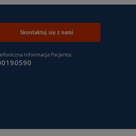
Skontaktuj się z nami
lefoniczna Informacja Pacjenta:
00190590