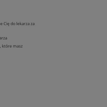
e Cię do lekarza za
arza
i, które masz