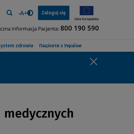
-A+
rminów leczenia
Zastosuj
Zaloguj się
Przełącz
tryb
800 190 590
iczna Informacja Pacjenta:
wysokiego
kontrastu
System zdrowia
Пацієнти з України
ch medycznych