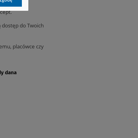
 samo jak w
cept.
ą dostęp do Twoich
emu, placówce czy
dy dana