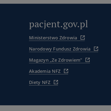
pacjent.gov.pl
(
Ministerstwo Zdrowia
https://www.
(
Narodowy Fundusz Zdrowia
)
https:
(
Magazyn „Ze Zdrowiem”
)
https://www
(
Akademia NFZ
pacjenta/
https://akademia.nfz.g
dla-
(
Diety NFZ
)
pacjentow-
https://diety.nfz.gov.pl/
ze-
)
zdrowiem/
)