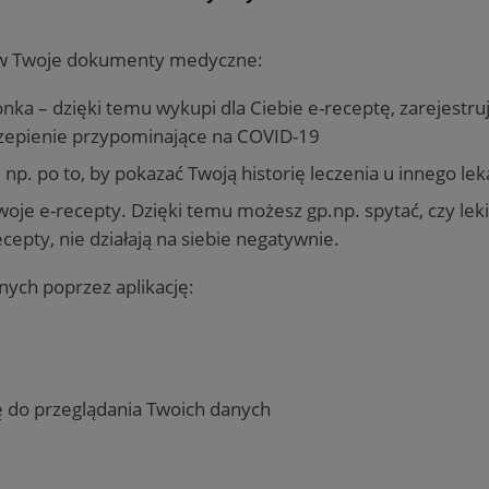
 w Twoje dokumenty medyczne:
nka – dzięki temu wykupi dla Ciebie e-receptę, zarejestruj
zepienie przypominające na COVID-19
 np. po to, by pokazać Twoją historię leczenia u innego lek
woje e-recepty. Dzięki temu możesz gp.np. spytać, czy lek
ecepty, nie działają na siebie negatywnie.
anych poprzez aplikację:
ę do przeglądania Twoich danych