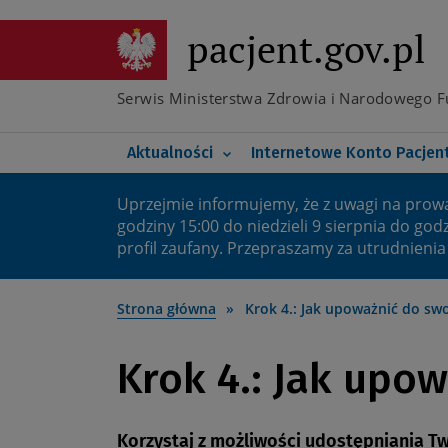
Przejdź
do
pacjent.gov.pl
Poznaj e-receptę transgr
głównej
treści
Co nowego na IKP
Poznaj elektroniczną do
Serwis Ministerstwa Zdrowia i Narodowego 
Koronawirus
Twoje bezpieczne IKP
Główna
Aktualności
Internetowe Konto Pacjen
nawigacja
Uprzejmie informujemy, że z uwagi na prow
Ważny
godziny 15:00 do niedzieli 9 sierpnia do god
profil zaufany. Przepraszamy za utrudnienia
komunikat
Strona główna
Krok 4.: Jak upoważnić do s
Krok 4.: Jak upo
Korzystaj z możliwości udostępniania