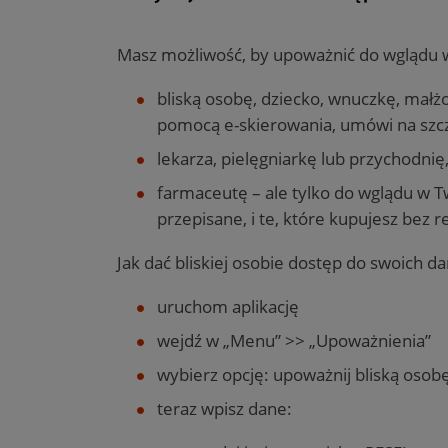
Masz możliwość, by upoważnić do wglądu
bliską osobę, dziecko, wnuczkę, małżo
pomocą e-skierowania, umówi na szc
lekarza, pielęgniarkę lub przychodnię,
farmaceutę – ale tylko do wglądu w T
przepisane, i te, które kupujesz bez r
Jak dać bliskiej osobie dostęp do swoich d
uruchom aplikację
wejdź w „Menu” >> „Upoważnienia”
wybierz opcję: upoważnij bliską osob
teraz wpisz dane: