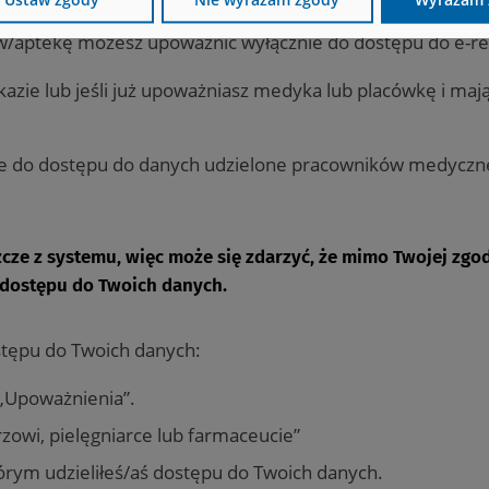
zaproponuje Ci system. Potem wybierz zakres dostępu, tak
w/aptekę możesz upoważnić wyłącznie do dostępu do e-re
azie lub jeśli już upoważniasz medyka lub placówkę i maj
e do dostępu do danych udzielone pracowników medyczn
zcze z systemu, więc może się zdarzyć, że mimo Twojej zgo
i dostępu do Twoich danych.
stępu do Twoich danych:
> „Upoważnienia”.
zowi, pielęgniarce lub farmaceucie”
órym udzieliłeś/aś dostępu do Twoich danych.