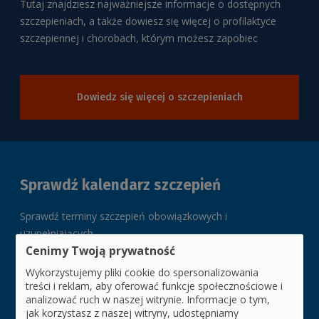
Tutaj znajdziesz najważniejsze informacje o dostępnych
szczepieniach, a także dowiesz się więcej o profilaktyce
szczepiennej i chorobach, którym możesz zapobiec
Dowiedz się więcej o szczepieniach
Sprawdź kalendarz szczepień
Sprawdź terminy szczepień obowiązkowych i
uzupełniających
Cenimy Twoją prywatność
Wykorzystujemy pliki cookie do spersonalizowania
treści i reklam, aby oferować funkcje społecznościowe i
Kalendarz szczepień na 2026 rok
analizować ruch w naszej witrynie. Informacje o tym,
jak korzystasz z naszej witryny, udostępniamy