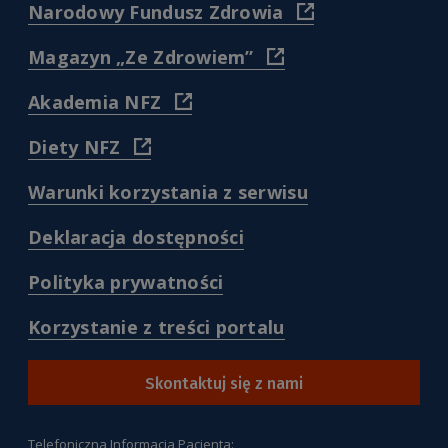
)
(
Narodowy Fundusz Zdrowia
https://www.nfz.gov.
)
(
Magazyn „Ze Zdrowiem”
https://www.nfz.gov.pl/dl
pacjenta/magazyn-
(
Akademia NFZ
dla-
https://akademia.nfz.gov.pl/
pacjentow-
)
(
Diety NFZ
ze-
https://diety.nfz.gov.pl/
zdrowiem/
)
)
(
Warunki korzystania z serwisu
/warunki-
korzystania-
(
Deklaracja dostępności
z-
/deklaracja-
serwisu-
dostepnosci
(
Polityka prywatności
pacjentgovpl
)
/polityka-
)
prywatnosci
(
Korzystanie z treści portalu
)
/korzystanie-
z-
tresci-
Skontaktuj się z nami
portalu
)
Telefoniczna Informacja Pacjenta: