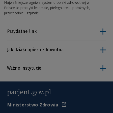
Najważniejsze ogniwa systemu opieki zdrowotnej w
Polsce to praktyki lekarskie, pielęgniarek i położnych,
przychodnie i szpitale
Rzecznik Praw Pacjenta
Skargi i wnioski
Przydatne linki
Rehabilitacja lecznicza
Leczenie za granicą
Narodowy Instytut Zdrowia Publicznego PZH —
Państwowy Instytut Badawczy
Uzdrowiska
Jak działa opieka zdrowotna
Główny Inspektorat Sanitarny
Leki refundowane
Centrum e-Zdrowia
Ważne instytucje
Narodowe Centrum Edukacji Żywieniowej
pacjent.gov.pl
(
Ministerstwo Zdrowia
https://www.gov.pl/web/zdr