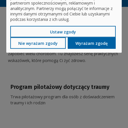
partnerom społecznościowym, reklamowym i
analitycznym. Partnerzy mogą połączyć te informacje z
innymi danymi otrzymanymi od Ciebie lub uzyskanymi
podczas korzystania z ich usług.
Profilaktyka
Ustaw zgody
Prowadząc zdrowy tryb życia, możesz zyskać nie tylko
Nie wyrażam zgody
Wyrażam zgodę
wymarzoną sylwetkę i dobre samopoczucie, ale również
zapobiec wielu chorobom. Tu znajdziesz serię praktycznych
wskazówek, które pomogą Ci żyć zdrowo.
Program pilotażowy dotyczący traumy
Trwa pilotażowy program dla osób z doświadczeniem
traumy i ich rodzin