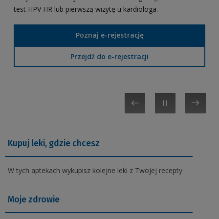
swoim, swoich dzieci lub osoby, która Cię do tego
test
Znajdziesz tu m.in. aktualne dane o nowotworach i
HPV
HR
lub pierwszą wizytę u kardiologa.
upoważniła.
terapiach, praktyczne informacje i porady dla pacjentów i
ich bliskich
Poznaj e-rejestrację
Zaloguj się
Przejdź do e-rejestracji
Przejdź do portalu
Dowiedz się więcej
Kupuj leki, gdzie chcesz
W tych aptekach wykupisz kolejne leki z Twojej recepty
Moje zdrowie